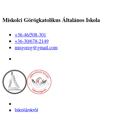
Miskolci Görögkatolikus Általános Iskola
+36-46/508-301
+36-30/678-2149
misgorog@gmail.com
Iskolánkról
Alapítvány
Bemutatkozás
Pályázataink
Dokumentumok