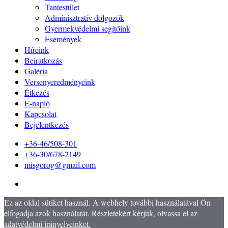
Tantestület
Adminisztratív dolgozók
Gyermekvédelmi segítőink
Események
Híreink
Beiratkozás
Galéria
Versenyeredményeink
Étkezés
E-napló
Kapcsolat
Bejelentkezés
+36-46/508-301
+36-30/678-2149
misgorog@gmail.com
Ez az oldal sütiket használ. A webhely további használatával Ön
elfogadja azok használatát. Részletekért kérjük, olvassa el az
adatvédelmi irányelveinket.