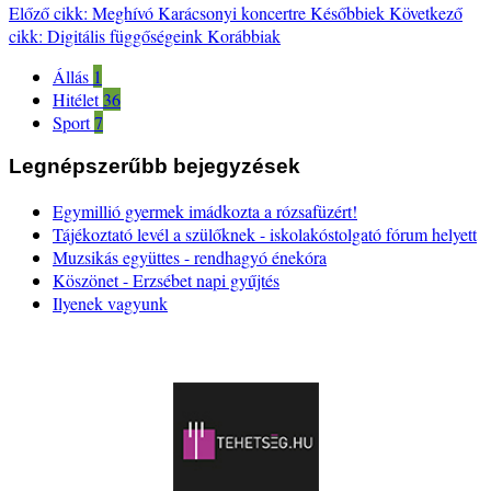
Előző cikk: Meghívó Karácsonyi koncertre
Későbbiek
Következő
cikk: Digitális függőségeink
Korábbiak
Állás
1
Hitélet
36
Sport
7
Legnépszerűbb bejegyzések
Egymillió gyermek imádkozta a rózsafüzért!
Tájékoztató levél a szülőknek - iskolakóstolgató fórum helyett
Muzsikás együttes - rendhagyó énekóra
Köszönet - Erzsébet napi gyűjtés
Ilyenek vagyunk