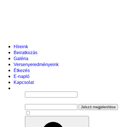
Helyi tanterv
Fenntartó
Vezetőség
Tantestület
Adminisztratív dolgozók
Gyermekvédelmi segítőink
Események
Híreink
Beiratkozás
Galéria
Versenyeredményeink
Étkezés
E-napló
Kapcsolat
Felhasználói név
Jelszó
Jelszó megjelenítése
Emlékezzen rám