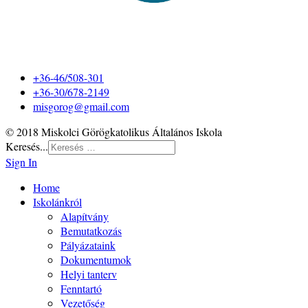
+36-46/508-301
+36-30/678-2149
misgorog@gmail.com
© 2018 Miskolci Görögkatolikus Általános Iskola
Keresés...
Sign In
Home
Iskolánkról
Alapítvány
Bemutatkozás
Pályázataink
Dokumentumok
Helyi tanterv
Fenntartó
Vezetőség