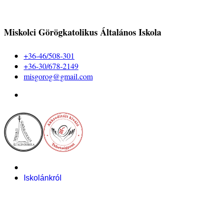
Miskolci Görögkatolikus Általános Iskola
+36-46/508-301
+36-30/678-2149
misgorog@gmail.com
Iskolánkról
Alapítvány
Bemutatkozás
Pályázataink
Dokumentumok