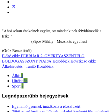
"Ahol sokan énekelnek együtt, ott mindenkinek felvidámodik a
lelke."
(Sipos Mihály - Muzsikás együttes)
(Grúz Bence fotói)
Előző cikk: FEBRUÁR 2. GYERTYASZENTELŐ
BOLDOGASSZONY NAPJA
Későbbiek
Következő cikk:
Álláshirdetés - Tanító
Korábbiak
Állás
1
Hitélet
36
Sport
7
Legnépszerűbb bejegyzések
Egymillió gyermek imádkozta a rózsafüzért!
Tájékoztató levél a szülőknek - iskolakóstolgató fórum helyett