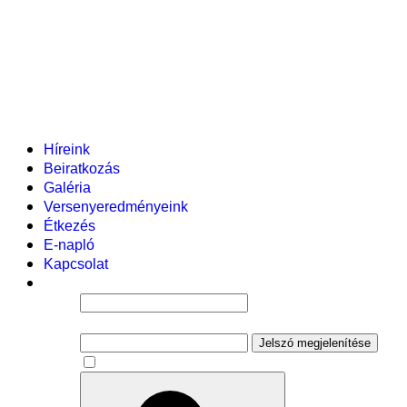
Helyi tanterv
Fenntartó
Vezetőség
Tantestület
Adminisztratív dolgozók
Gyermekvédelmi segítőink
Események
Híreink
Beiratkozás
Galéria
Versenyeredményeink
Étkezés
E-napló
Kapcsolat
Felhasználói név
Jelszó
Jelszó megjelenítése
Emlékezzen rám