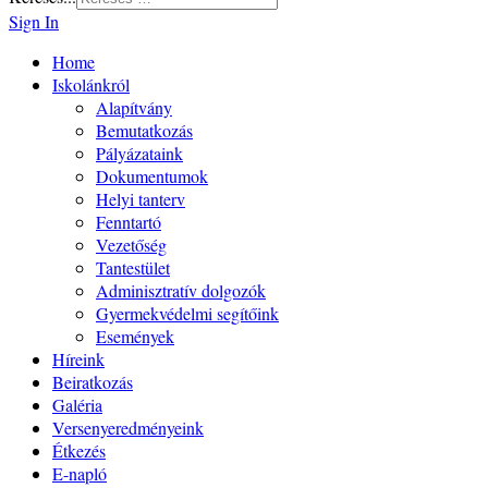
Sign In
Home
Iskolánkról
Alapítvány
Bemutatkozás
Pályázataink
Dokumentumok
Helyi tanterv
Fenntartó
Vezetőség
Tantestület
Adminisztratív dolgozók
Gyermekvédelmi segítőink
Események
Híreink
Beiratkozás
Galéria
Versenyeredményeink
Étkezés
E-napló