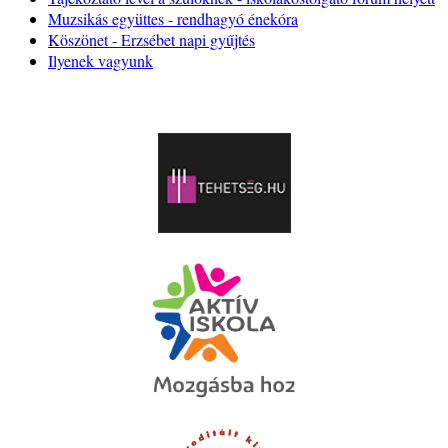
Muzsikás együttes - rendhagyó énekóra
Köszönet - Erzsébet napi gyűjtés
Ilyenek vagyunk