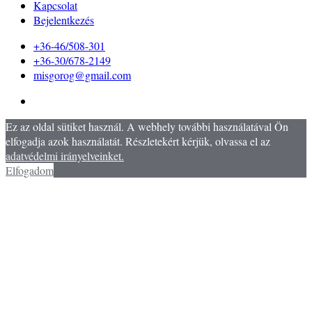
Kapcsolat
Bejelentkezés
+36-46/508-301
+36-30/678-2149
misgorog@gmail.com
Ez az oldal sütiket használ. A webhely további használatával Ön
elfogadja azok használatát. Részletekért kérjük, olvassa el az
adatvédelmi irányelveinket.
Elfogadom