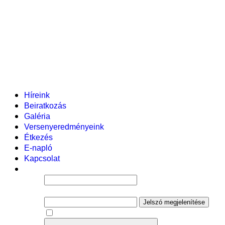
Pályázataink
Dokumentumok
Helyi tanterv
Fenntartó
Vezetőség
Tantestület
Adminisztratív dolgozók
Gyermekvédelmi segítőink
Események
Híreink
Beiratkozás
Galéria
Versenyeredményeink
Étkezés
E-napló
Kapcsolat
Felhasználói név
Jelszó
Jelszó megjelenítése
Emlékezzen rám