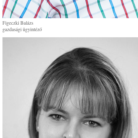
Figeczki Balázs
gazdasági ügyintéző