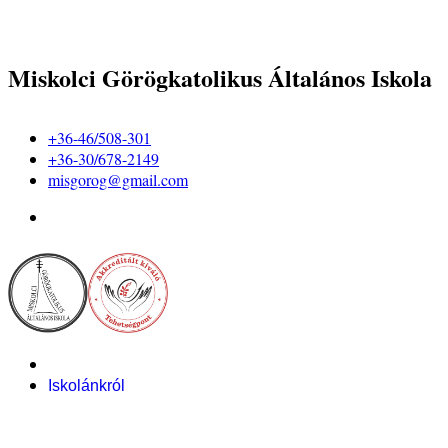
Miskolci Görögkatolikus Általános Iskola
+36-46/508-301
+36-30/678-2149
misgorog@gmail.com
Iskolánkról
Alapítvány
Bemutatkozás