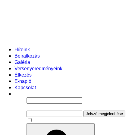
Helyi tanterv
Fenntartó
Vezetőség
Tantestület
Adminisztratív dolgozók
Gyermekvédelmi segítőink
Események
Híreink
Beiratkozás
Galéria
Versenyeredményeink
Étkezés
E-napló
Kapcsolat
Felhasználói név
Jelszó
Jelszó megjelenítése
Emlékezzen rám