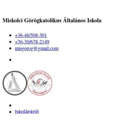
Miskolci Görögkatolikus Általános Iskola
+36-46/508-301
+36-30/678-2149
misgorog@gmail.com
Iskolánkról
Alapítvány
Bemutatkozás
Pályázataink
Dokumentumok