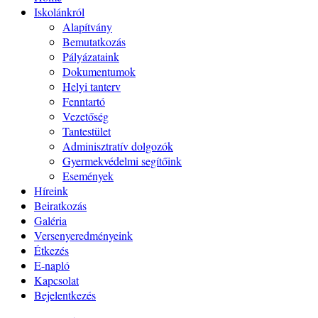
Iskolánkról
Alapítvány
Bemutatkozás
Pályázataink
Dokumentumok
Helyi tanterv
Fenntartó
Vezetőség
Tantestület
Adminisztratív dolgozók
Gyermekvédelmi segítőink
Események
Híreink
Beiratkozás
Galéria
Versenyeredményeink
Étkezés
E-napló
Kapcsolat
Bejelentkezés