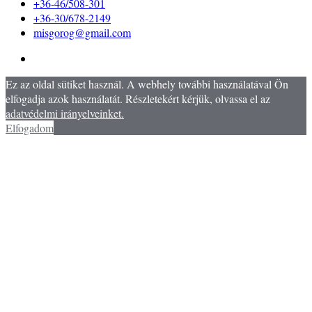
+36-46/508-301
+36-30/678-2149
misgorog@gmail.com
Ez az oldal sütiket használ. A webhely további használatával Ön
elfogadja azok használatát. Részletekért kérjük, olvassa el az
adatvédelmi irányelveinket.
Elfogadom