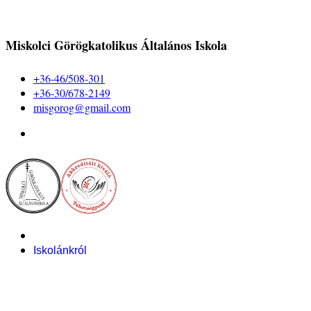
Miskolci Görögkatolikus Általános Iskola
+36-46/508-301
+36-30/678-2149
misgorog@gmail.com
Iskolánkról
Alapítvány
Bemutatkozás
Pályázataink
Dokumentumok