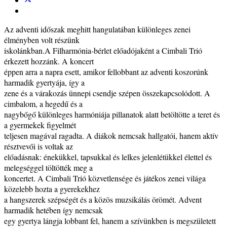
Az adventi időszak meghitt hangulatában különleges zenei
élményben volt részünk
iskolánkban.A Filharmónia-bérlet előadójaként a Cimbali Trió
érkezett hozzánk. A koncert
éppen arra a napra esett, amikor fellobbant az adventi koszorúnk
harmadik gyertyája, így a
zene és a várakozás ünnepi csendje szépen összekapcsolódott. A
cimbalom, a hegedű és a
nagybőgő különleges harmóniája pillanatok alatt betöltötte a teret és
a gyermekek figyelmét
teljesen magával ragadta. A diákok nemcsak hallgatói, hanem aktív
résztvevői is voltak az
előadásnak: énekükkel, tapsukkal és lelkes jelenlétükkel élettel és
melegséggel töltötték meg a
koncertet. A Cimbali Trió közvetlensége és játékos zenei világa
közelebb hozta a gyerekekhez
a hangszerek szépségét és a közös muzsikálás örömét. Advent
harmadik hetében így nemcsak
egy gyertya lángja lobbant fel, hanem a szívünkben is megszületett