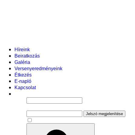
Helyi tanterv
Fenntartó
Vezetőség
Tantestület
Adminisztratív dolgozók
Gyermekvédelmi segítőink
Események
Híreink
Beiratkozás
Galéria
Versenyeredményeink
Étkezés
E-napló
Kapcsolat
Felhasználói név
Jelszó
Jelszó megjelenítése
Emlékezzen rám