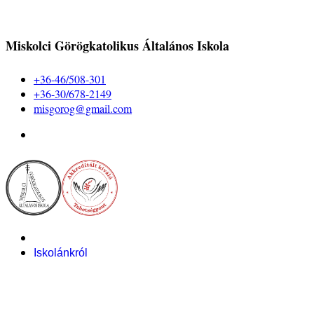
Miskolci Görögkatolikus Általános Iskola
+36-46/508-301
+36-30/678-2149
misgorog@gmail.com
Iskolánkról
Alapítvány
Bemutatkozás
Pályázataink
Dokumentumok