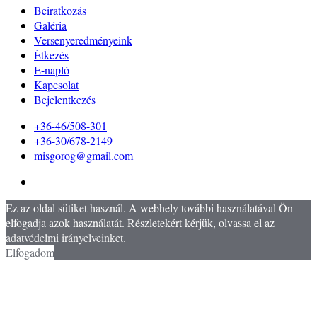
Beiratkozás
Galéria
Versenyeredményeink
Étkezés
E-napló
Kapcsolat
Bejelentkezés
+36-46/508-301
+36-30/678-2149
misgorog@gmail.com
Ez az oldal sütiket használ. A webhely további használatával Ön
elfogadja azok használatát. Részletekért kérjük, olvassa el az
adatvédelmi irányelveinket.
Elfogadom