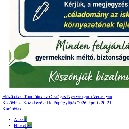
Előző cikk: Tanulóink az Országos Nyelvészguru Versenyen
Későbbiek
Következő cikk: Papírgyűjtés 2026. április 20-21.
Korábbiak
Állás
1
Hitélet
36