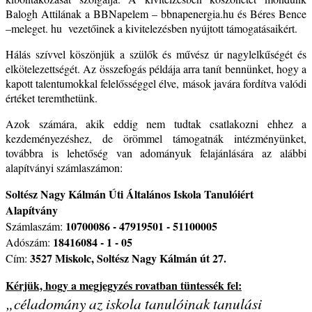
Balogh Attilának a BBNapelem – bbnapenergia.hu és Béres Bence
–meleget. hu
vezetőinek a kivitelezésben nyújtott támogatásaikért.
Hálás szívvel köszönjük a szülők és művész úr nagylelkűségét és
elkötelezettségét. Az összefogás példája arra tanít bennünket, hogy a
kapott talentumokkal felelősséggel élve, mások javára fordítva valódi
értéket teremthetünk.
Azok számára, akik eddig nem tudtak csatlakozni ehhez a
kezdeményezéshez, de örömmel támogatnák intézményünket,
továbbra is lehetőség van adományuk felajánlására az alábbi
alapítványi számlaszámon:
Soltész Nagy Kálmán Úti Általános Iskola Tanulóiért
Alapítvány
10700086 - 47919501 - 51100005
Számlaszám:
18416084 - 1 - 05
Adószám:
3527 Miskolc, Soltész Nagy Kálmán út 27.
Cím:
Kérjük, hogy a megjegyzés rovatban tüntessék fel:
„céladomány az iskola tanulóinak tanulási