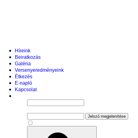
Helyi tanterv
Fenntartó
Vezetőség
Tantestület
Adminisztratív dolgozók
Gyermekvédelmi segítőink
Események
Híreink
Beiratkozás
Galéria
Versenyeredményeink
Étkezés
E-napló
Kapcsolat
Felhasználói név
Jelszó
Jelszó megjelenítése
Emlékezzen rám