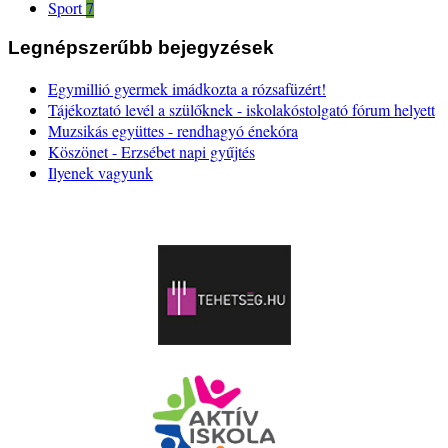
Sport
7
Legnépszerűbb bejegyzések
Egymillió gyermek imádkozta a rózsafüzért!
Tájékoztató levél a szülőknek - iskolakóstolgató fórum helyett
Muzsikás együttes - rendhagyó énekóra
Köszönet - Erzsébet napi gyűjtés
Ilyenek vagyunk