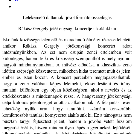
Lélekemelő dallamok, jövőt formáló összefogás
Rákász Gergely
jótékonysági koncertje iskolánkban
Iskolánk közössége felemelő és maradandó élmény részese lehetett,
amikor
Rákász Gergely
jótékonysági koncertet adott
intézményünkben. Az est nem csupán zenei értelemben volt
különleges, hanem lelki és közösségi szempontból is mély nyomot
hagyott mindannyiunkban. A művész előadása a klasszikus zene
időtlen szépségét közvetítette, miközben hidat teremtett múlt és jelen,
ember és Isten között. A koncert perceiben megtapasztalhattuk,
hogy a zene valóban képes felemelni, elcsendesíteni és irányt
mutatni, különösen egy olyan közösségben, ahol a nevelés és az
értékközvetítés a mindennapok része. A hangverseny jótékonysági
célja különös jelentőséget adott az alkalomnak. A felajánlás révén
lehetőség nyílik arra, hogy tanulóink számára korszerűbb,
komfortosabb tanulási környezetet alakítsunk ki. Ez a támogatás nem
pusztán tárgyi fejlesztést jelent, hanem a jövőbe vetett bizalom
megerősítését is, hiszen minden ilyen lépés a gyermekek fejlődését,
kibontakozását szolgálja. A kivitelzésben köszönetet mondunk