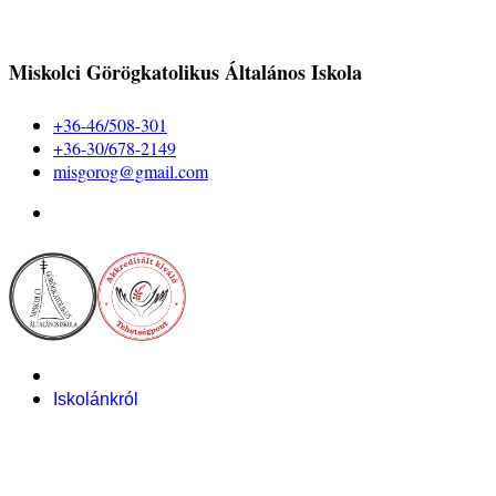
Miskolci Görögkatolikus Általános Iskola
+36-46/508-301
+36-30/678-2149
misgorog@gmail.com
Iskolánkról
Alapítvány
Bemutatkozás
Pályázataink
Dokumentumok