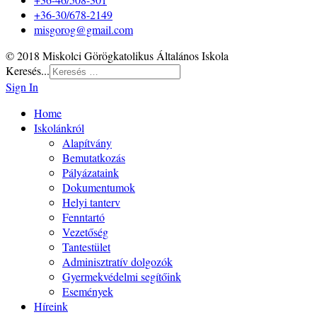
+36-30/678-2149
misgorog@gmail.com
© 2018 Miskolci Görögkatolikus Általános Iskola
Keresés...
Sign In
Home
Iskolánkról
Alapítvány
Bemutatkozás
Pályázataink
Dokumentumok
Helyi tanterv
Fenntartó
Vezetőség
Tantestület
Adminisztratív dolgozók
Gyermekvédelmi segítőink
Események
Híreink