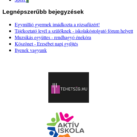
Legnépszerűbb bejegyzések
Egymillió gyermek imádkozta a rózsafüzért!
Tájékoztató levél a szülőknek - iskolakóstolgató fórum helyett
Muzsikás együttes - rendhagyó énekóra
Köszönet - Erzsébet napi gyűjtés
Ilyenek vagyunk