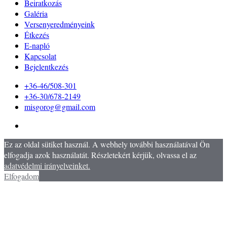
Beiratkozás
Galéria
Versenyeredményeink
Étkezés
E-napló
Kapcsolat
Bejelentkezés
+36-46/508-301
+36-30/678-2149
misgorog@gmail.com
Ez az oldal sütiket használ. A webhely további használatával Ön
elfogadja azok használatát. Részletekért kérjük, olvassa el az
adatvédelmi irányelveinket.
Elfogadom