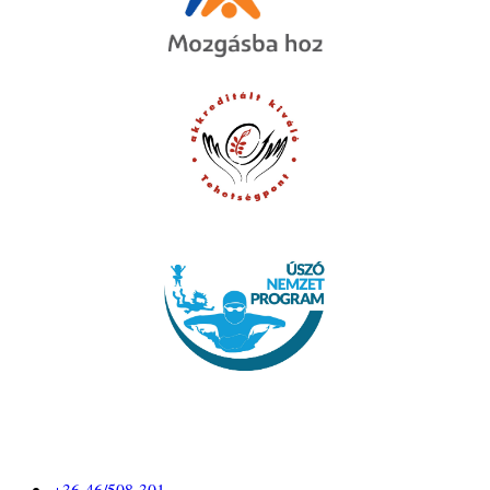
+36-46/508-301