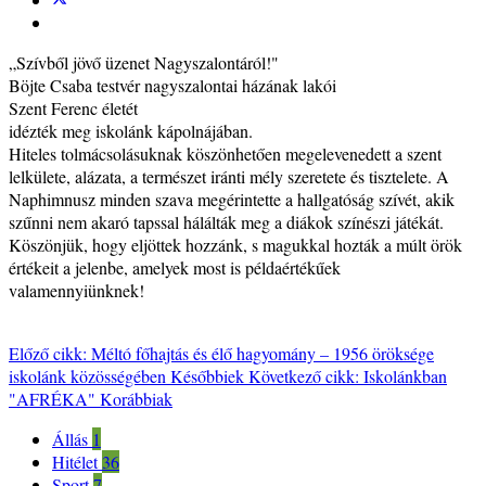
„Szívből jövő üzenet Nagyszalontáról!"
Böjte Csaba testvér nagyszalontai házának lakói
Szent Ferenc életét
idézték meg iskolánk kápolnájában.
Hiteles tolmácsolásuknak köszönhetően megelevenedett a szent
lelkülete, alázata, a természet iránti mély szeretete és tisztelete. A
Naphimnusz minden szava megérintette a hallgatóság szívét, akik
szűnni nem akaró tapssal hálálták meg a diákok színészi játékát.
Köszönjük, hogy eljöttek hozzánk, s magukkal hozták a múlt örök
értékeit a jelenbe, amelyek most is példaértékűek
valamennyiünknek!
Előző cikk: Méltó főhajtás és élő hagyomány – 1956 öröksége
iskolánk közösségében
Későbbiek
Következő cikk: Iskolánkban
"AFRÉKA"
Korábbiak
Állás
1
Hitélet
36
Sport
7