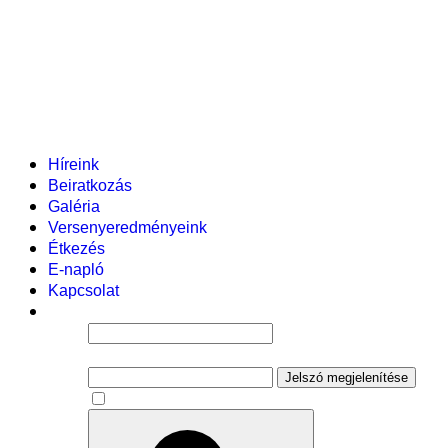
Helyi tanterv
Fenntartó
Vezetőség
Tantestület
Adminisztratív dolgozók
Gyermekvédelmi segítőink
Események
Híreink
Beiratkozás
Galéria
Versenyeredményeink
Étkezés
E-napló
Kapcsolat
Felhasználói név
Jelszó
Jelszó megjelenítése
Emlékezzen rám