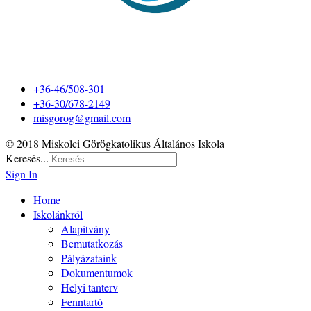
+36-46/508-301
+36-30/678-2149
misgorog@gmail.com
© 2018 Miskolci Görögkatolikus Általános Iskola
Keresés...
Sign In
Home
Iskolánkról
Alapítvány
Bemutatkozás
Pályázataink
Dokumentumok
Helyi tanterv
Fenntartó