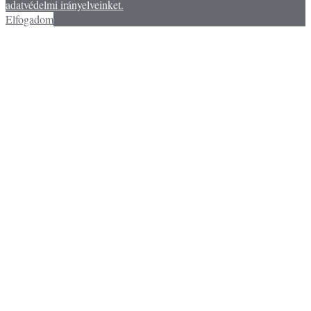
adatvédelmi irányelveinket.
Elfogadom