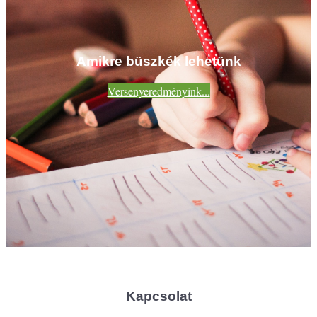
Amikre büszkék lehetünk
Versenyeredményink...
Kapcsolat