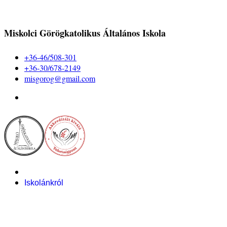
Miskolci Görögkatolikus Általános Iskola
+36-46/508-301
+36-30/678-2149
misgorog@gmail.com
Iskolánkról
Alapítvány
Bemutatkozás
Pályázataink
Dokumentumok