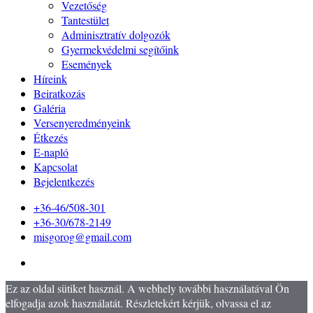
Vezetőség
Tantestület
Adminisztratív dolgozók
Gyermekvédelmi segítőink
Események
Híreink
Beiratkozás
Galéria
Versenyeredményeink
Étkezés
E-napló
Kapcsolat
Bejelentkezés
+36-46/508-301
+36-30/678-2149
misgorog@gmail.com
Ez az oldal sütiket használ. A webhely további használatával Ön
elfogadja azok használatát. Részletekért kérjük, olvassa el az