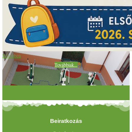
Bővebben
Továbbiak...
Beiratkozás