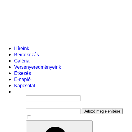
Helyi tanterv
Fenntartó
Vezetőség
Tantestület
Adminisztratív dolgozók
Gyermekvédelmi segítőink
Események
Híreink
Beiratkozás
Galéria
Versenyeredményeink
Étkezés
E-napló
Kapcsolat
Felhasználói név
Jelszó
Jelszó megjelenítése
Emlékezzen rám