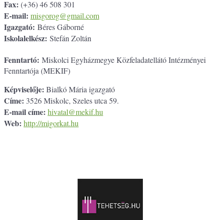
Fax:
(+36) 46 508 301
E-mail:
misgorog@gmail.com
Igazgató:
Béres Gáborné
Iskolalelkész:
Stefán Zoltán
Fenntartó:
Miskolci Egyházmegye Közfeladatellátó Intézményei
Fenntartója (MEKIF)
Képviselője:
Bialkó Mária igazgató
Címe:
3526 Miskolc, Szeles utca 59.
E-mail címe:
hivatal@mekif.hu
Web:
http://migorkat.hu