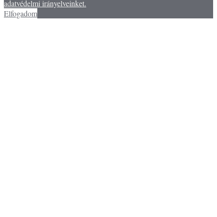
adatvédelmi irányelveinket.
Elfogadom