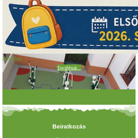
Bővebben
Továbbiak...
Beiratkozás