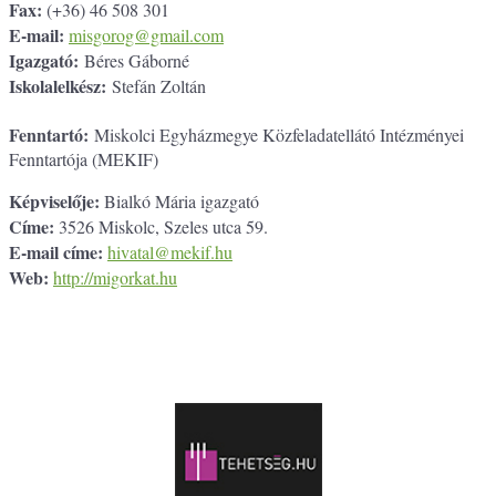
Fax:
(+36) 46 508 301
E-mail:
misgorog@gmail.com
Igazgató:
Béres Gáborné
Iskolalelkész:
Stefán Zoltán
Fenntartó:
Miskolci Egyházmegye Közfeladatellátó Intézményei
Fenntartója (MEKIF)
Képviselője:
Bialkó Mária igazgató
Címe:
3526 Miskolc, Szeles utca 59.
E-mail címe:
hivatal@mekif.hu
Web:
http://migorkat.hu