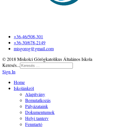
+36-46/508-301
+36-30/678-2149
misgorog@gmail.com
© 2018 Miskolci Görögkatolikus Általános Iskola
Keresés...
Sign In
Home
Iskolánkról
Alapítvány
Bemutatkozás
Pályázataink
Dokumentumok
Helyi tanterv
Fenntartó