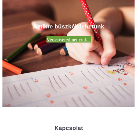
Amikre büszkék lehetünk
Versenyeredményink...
Kapcsolat