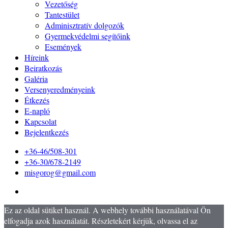
Vezetőség
Tantestület
Adminisztratív dolgozók
Gyermekvédelmi segítőink
Események
Híreink
Beiratkozás
Galéria
Versenyeredményeink
Étkezés
E-napló
Kapcsolat
Bejelentkezés
+36-46/508-301
+36-30/678-2149
misgorog@gmail.com
Ez az oldal sütiket használ. A webhely további használatával Ön
elfogadja azok használatát. Részletekért kérjük, olvassa el az