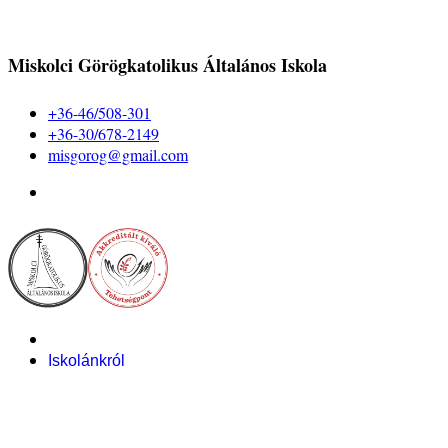
Miskolci Görögkatolikus Általános Iskola
+36-46/508-301
+36-30/678-2149
misgorog@gmail.com
Iskolánkról
Alapítvány
Bemutatkozás
Pályázataink
Dokumentumok