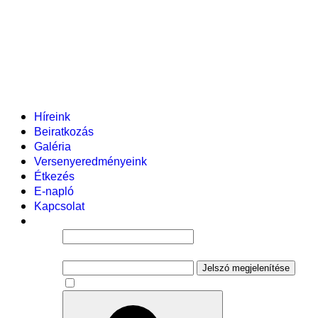
Helyi tanterv
Fenntartó
Vezetőség
Tantestület
Adminisztratív dolgozók
Gyermekvédelmi segítőink
Események
Híreink
Beiratkozás
Galéria
Versenyeredményeink
Étkezés
E-napló
Kapcsolat
Felhasználói név
Jelszó
Jelszó megjelenítése
Emlékezzen rám