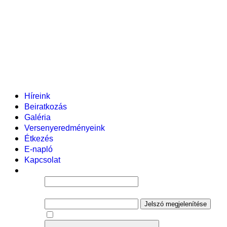
Pályázataink
Dokumentumok
Helyi tanterv
Fenntartó
Vezetőség
Tantestület
Adminisztratív dolgozók
Gyermekvédelmi segítőink
Események
Híreink
Beiratkozás
Galéria
Versenyeredményeink
Étkezés
E-napló
Kapcsolat
Felhasználói név
Jelszó
Jelszó megjelenítése
Emlékezzen rám