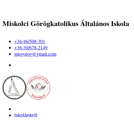
Miskolci Görögkatolikus Általános Iskola
+36-46/508-301
+36-30/678-2149
misgorog@gmail.com
Iskolánkról
Alapítvány
Bemutatkozás