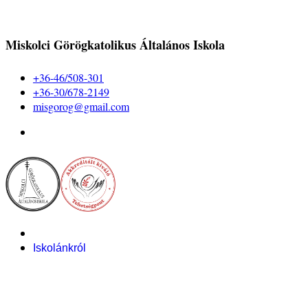
Miskolci Görögkatolikus Általános Iskola
+36-46/508-301
+36-30/678-2149
misgorog@gmail.com
Iskolánkról
Alapítvány
Bemutatkozás
Pályázataink
Dokumentumok