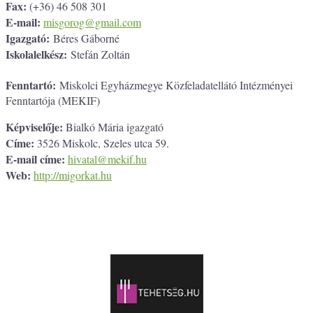
Fax:
(+36) 46 508 301
E-mail:
misgorog@gmail.com
Igazgató:
Béres Gáborné
Iskolalelkész:
Stefán Zoltán
Fenntartó:
Miskolci Egyházmegye Közfeladatellátó Intézményei
Fenntartója (MEKIF)
Képviselője:
Bialkó Mária igazgató
Címe:
3526 Miskolc, Szeles utca 59.
E-mail címe:
hivatal@mekif.hu
Web:
http://migorkat.hu