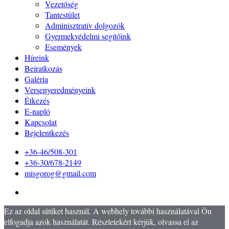
Vezetőség
Tantestület
Adminisztratív dolgozók
Gyermekvédelmi segítőink
Események
Híreink
Beiratkozás
Galéria
Versenyeredményeink
Étkezés
E-napló
Kapcsolat
Bejelentkezés
+36-46/508-301
+36-30/678-2149
misgorog@gmail.com
Ez az oldal sütiket használ. A webhely további használatával Ön
elfogadja azok használatát. Részletekért kérjük, olvassa el az