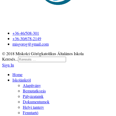
+36-46/508-301
+36-30/678-2149
misgorog@gmail.com
© 2018 Miskolci Görögkatolikus Általános Iskola
Keresés...
Sign In
Home
Iskolánkról
Alapítvány
Bemutatkozás
Pályázataink
Dokumentumok
Helyi tanterv
Fenntartó