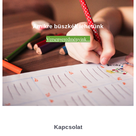
Amikre büszkék lehetünk
Versenyeredményink...
Kapcsolat