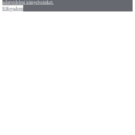
adatvédelmi irányelveinket.
Elfogadom