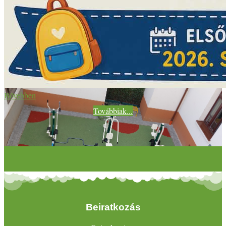
Bővebben
Továbbiak...
Beiratkozás