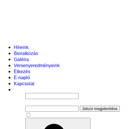
Helyi tanterv
Fenntartó
Vezetőség
Tantestület
Adminisztratív dolgozók
Gyermekvédelmi segítőink
Események
Híreink
Beiratkozás
Galéria
Versenyeredményeink
Étkezés
E-napló
Kapcsolat
Felhasználói név
Jelszó
Jelszó megjelenítése
Emlékezzen rám