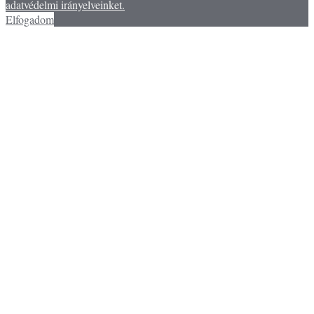
adatvédelmi irányelveinket.
Elfogadom