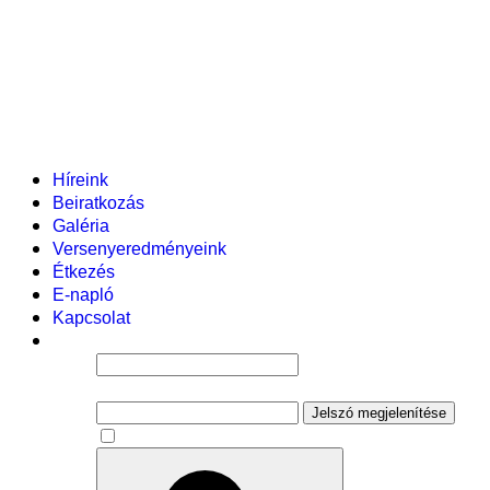
Helyi tanterv
Fenntartó
Vezetőség
Tantestület
Adminisztratív dolgozók
Gyermekvédelmi segítőink
Események
Híreink
Beiratkozás
Galéria
Versenyeredményeink
Étkezés
E-napló
Kapcsolat
Felhasználói név
Jelszó
Jelszó megjelenítése
Emlékezzen rám