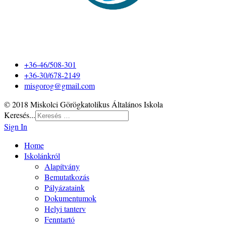
+36-46/508-301
+36-30/678-2149
misgorog@gmail.com
© 2018 Miskolci Görögkatolikus Általános Iskola
Keresés...
Sign In
Home
Iskolánkról
Alapítvány
Bemutatkozás
Pályázataink
Dokumentumok
Helyi tanterv
Fenntartó