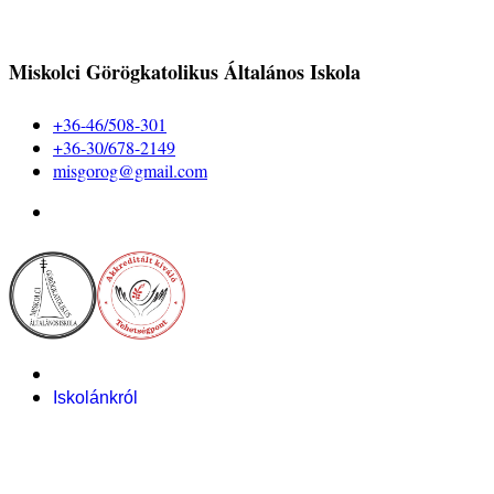
Miskolci Görögkatolikus Általános Iskola
+36-46/508-301
+36-30/678-2149
misgorog@gmail.com
Iskolánkról
Alapítvány
Bemutatkozás
Pályázataink
Dokumentumok