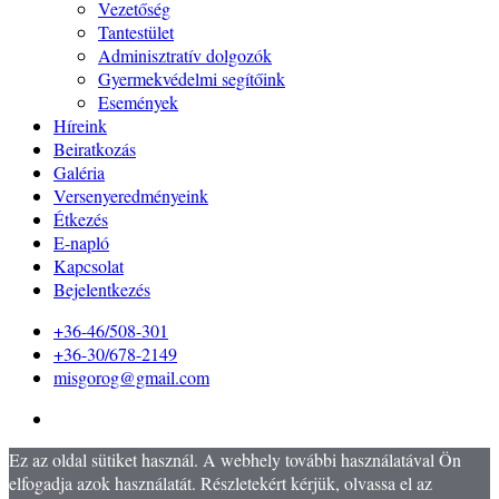
Vezetőség
Tantestület
Adminisztratív dolgozók
Gyermekvédelmi segítőink
Események
Híreink
Beiratkozás
Galéria
Versenyeredményeink
Étkezés
E-napló
Kapcsolat
Bejelentkezés
+36-46/508-301
+36-30/678-2149
misgorog@gmail.com
Ez az oldal sütiket használ. A webhely további használatával Ön
elfogadja azok használatát. Részletekért kérjük, olvassa el az