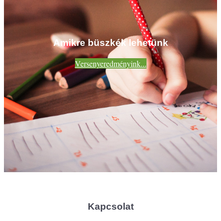
Amikre büszkék lehetünk
Versenyeredményink...
Kapcsolat