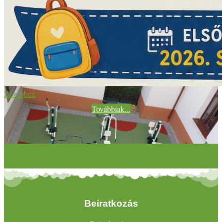
Bővebben
Továbbiak...
Beiratkozás