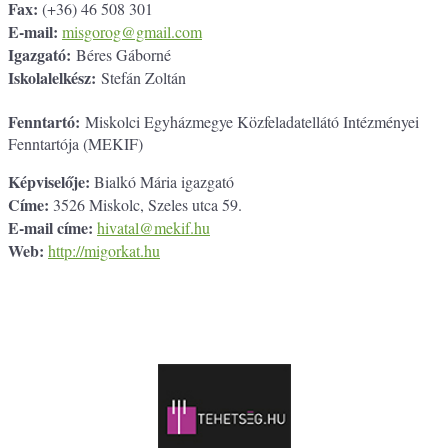
Fax:
(+36) 46 508 301
E-mail:
misgorog@gmail.com
Igazgató:
Béres Gáborné
Iskolalelkész:
Stefán Zoltán
Fenntartó:
Miskolci Egyházmegye Közfeladatellátó Intézményei
Fenntartója (MEKIF)
Képviselője:
Bialkó Mária igazgató
Címe:
3526 Miskolc, Szeles utca 59.
E-mail címe:
hivatal@mekif.hu
Web:
http://migorkat.hu