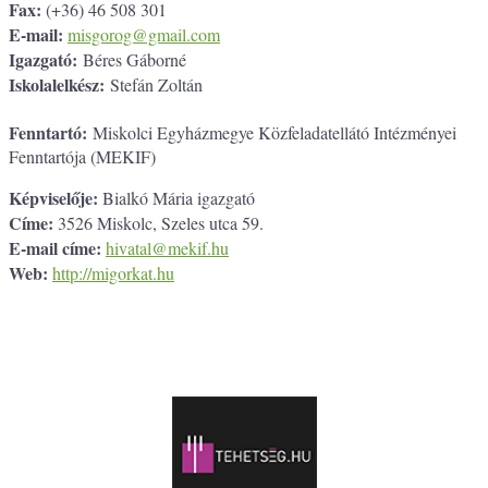
Fax:
(+36) 46 508 301
E-mail:
misgorog@gmail.com
Igazgató:
Béres Gáborné
Iskolalelkész:
Stefán Zoltán
Fenntartó:
Miskolci Egyházmegye Közfeladatellátó Intézményei
Fenntartója (MEKIF)
Képviselője:
Bialkó Mária igazgató
Címe:
3526 Miskolc, Szeles utca 59.
E-mail címe:
hivatal@mekif.hu
Web:
http://migorkat.hu