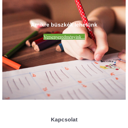
Amikre büszkék lehetünk
Versenyeredményink...
Kapcsolat