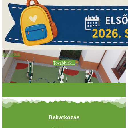
Bővebben
Továbbiak...
Beiratkozás