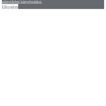
adatvédelmi irányelveinket.
Elfogadom