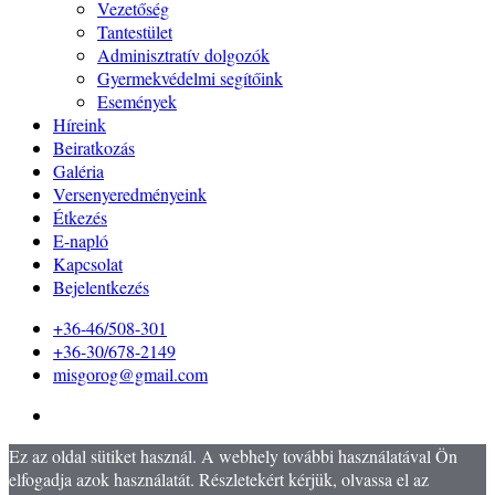
Vezetőség
Tantestület
Adminisztratív dolgozók
Gyermekvédelmi segítőink
Események
Híreink
Beiratkozás
Galéria
Versenyeredményeink
Étkezés
E-napló
Kapcsolat
Bejelentkezés
+36-46/508-301
+36-30/678-2149
misgorog@gmail.com
Ez az oldal sütiket használ. A webhely további használatával Ön
elfogadja azok használatát. Részletekért kérjük, olvassa el az