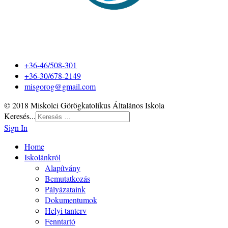
+36-46/508-301
+36-30/678-2149
misgorog@gmail.com
© 2018 Miskolci Görögkatolikus Általános Iskola
Keresés...
Sign In
Home
Iskolánkról
Alapítvány
Bemutatkozás
Pályázataink
Dokumentumok
Helyi tanterv
Fenntartó