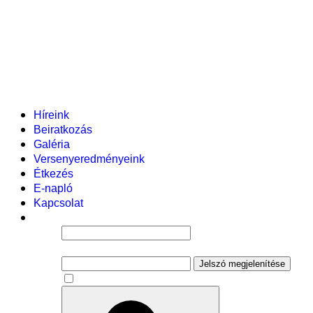
Helyi tanterv
Fenntartó
Vezetőség
Tantestület
Adminisztratív dolgozók
Gyermekvédelmi segítőink
Események
Híreink
Beiratkozás
Galéria
Versenyeredményeink
Étkezés
E-napló
Kapcsolat
Felhasználói név
Jelszó
Jelszó megjelenítése
Emlékezzen rám