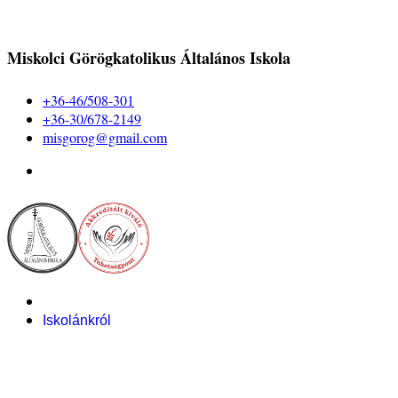
Miskolci Görögkatolikus Általános Iskola
+36-46/508-301
+36-30/678-2149
misgorog@gmail.com
Iskolánkról
Alapítvány
Bemutatkozás
Pályázataink
Dokumentumok