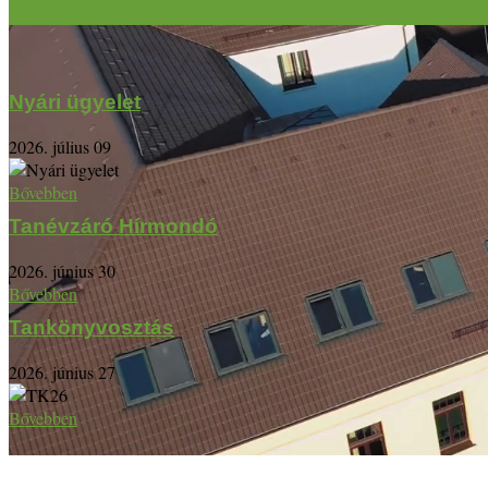
Nyári ügyelet
2026. július 09
Bővebben
Tanévzáró Hírmondó
2026. június 30
Bővebben
Tankönyvosztás
2026. június 27
Bővebben