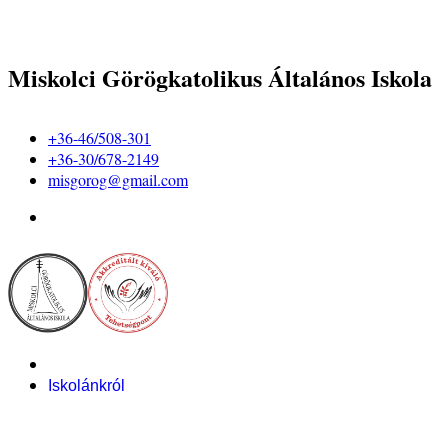
Miskolci Görögkatolikus Általános Iskola
+36-46/508-301
+36-30/678-2149
misgorog@gmail.com
Iskolánkról
Alapítvány
Bemutatkozás