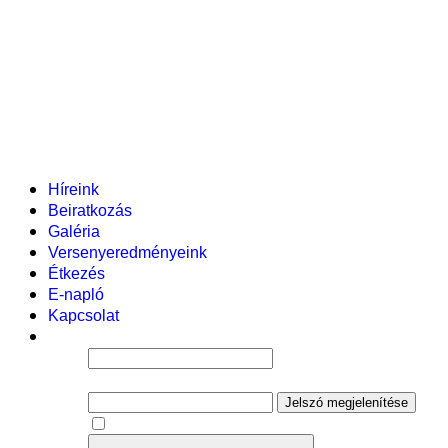
Pályázataink
Dokumentumok
Helyi tanterv
Fenntartó
Vezetőség
Tantestület
Adminisztratív dolgozók
Gyermekvédelmi segítőink
Események
Híreink
Beiratkozás
Galéria
Versenyeredményeink
Étkezés
E-napló
Kapcsolat
Felhasználói név
Jelszó
Jelszó megjelenítése
Emlékezzen rám