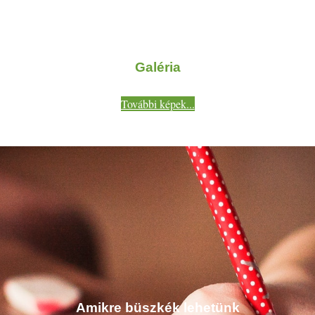
Galéria
További képek...
Amikre büszkék lehetünk