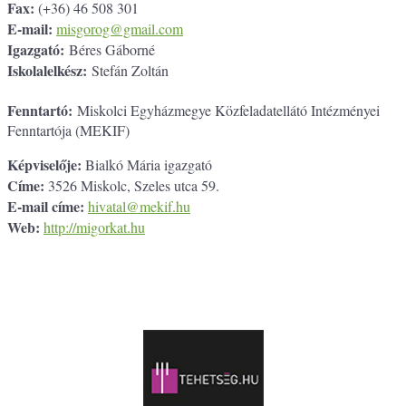
Fax:
(+36) 46 508 301
E-mail:
misgorog@gmail.com
Igazgató:
Béres Gáborné
Iskolalelkész:
Stefán Zoltán
Fenntartó:
Miskolci Egyházmegye Közfeladatellátó Intézményei
Fenntartója (MEKIF)
Képviselője:
Bialkó Mária igazgató
Címe:
3526 Miskolc, Szeles utca 59.
E-mail címe:
hivatal@mekif.hu
Web:
http://migorkat.hu