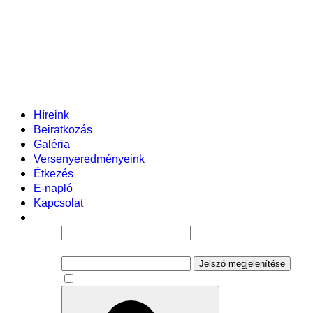
Helyi tanterv
Fenntartó
Vezetőség
Tantestület
Adminisztratív dolgozók
Gyermekvédelmi segítőink
Események
Híreink
Beiratkozás
Galéria
Versenyeredményeink
Étkezés
E-napló
Kapcsolat
Felhasználói név
Jelszó
Jelszó megjelenítése
Emlékezzen rám