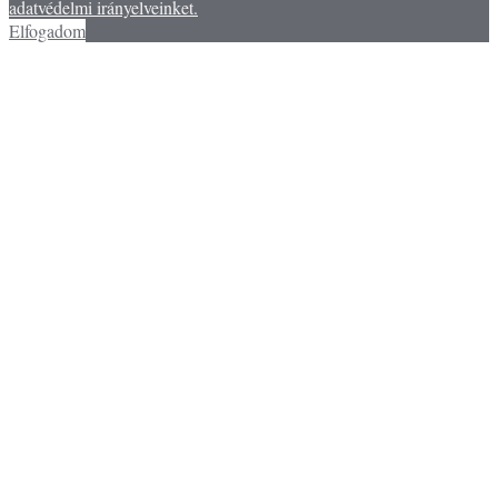
adatvédelmi irányelveinket.
Elfogadom