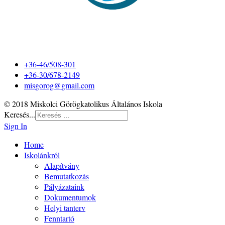
+36-46/508-301
+36-30/678-2149
misgorog@gmail.com
© 2018 Miskolci Görögkatolikus Általános Iskola
Keresés...
Sign In
Home
Iskolánkról
Alapítvány
Bemutatkozás
Pályázataink
Dokumentumok
Helyi tanterv
Fenntartó