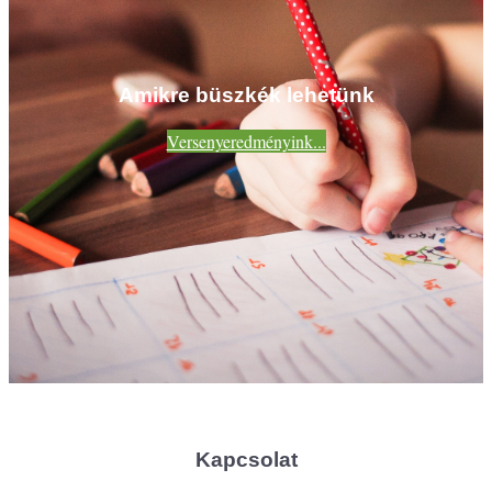
Amikre büszkék lehetünk
Versenyeredményink...
Kapcsolat