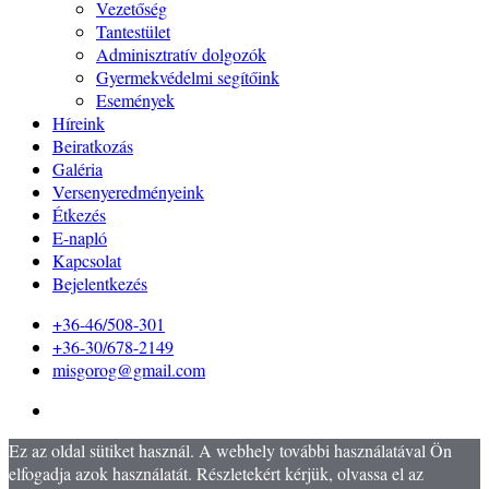
Vezetőség
Tantestület
Adminisztratív dolgozók
Gyermekvédelmi segítőink
Események
Híreink
Beiratkozás
Galéria
Versenyeredményeink
Étkezés
E-napló
Kapcsolat
Bejelentkezés
+36-46/508-301
+36-30/678-2149
misgorog@gmail.com
Ez az oldal sütiket használ. A webhely további használatával Ön
elfogadja azok használatát. Részletekért kérjük, olvassa el az