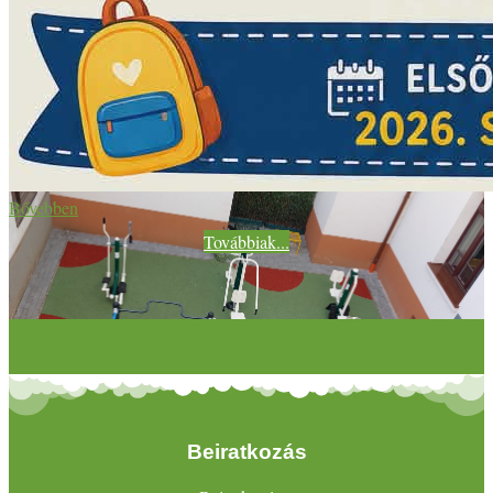
Bővebben
Továbbiak...
Beiratkozás