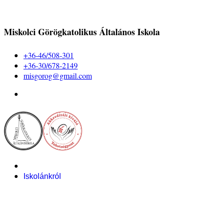
Miskolci Görögkatolikus Általános Iskola
+36-46/508-301
+36-30/678-2149
misgorog@gmail.com
Iskolánkról
Alapítvány
Bemutatkozás
Pályázataink
Dokumentumok