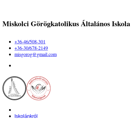
Miskolci Görögkatolikus Általános Iskola
+36-46/508-301
+36-30/678-2149
misgorog@gmail.com
Iskolánkról
Alapítvány
Bemutatkozás