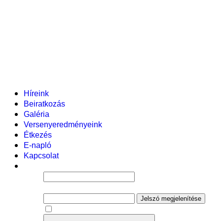
Pályázataink
Dokumentumok
Helyi tanterv
Fenntartó
Vezetőség
Tantestület
Adminisztratív dolgozók
Gyermekvédelmi segítőink
Események
Híreink
Beiratkozás
Galéria
Versenyeredményeink
Étkezés
E-napló
Kapcsolat
Felhasználói név
Jelszó
Jelszó megjelenítése
Emlékezzen rám