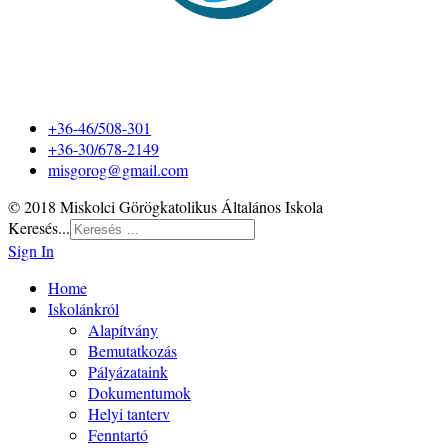
+36-46/508-301
+36-30/678-2149
misgorog@gmail.com
© 2018 Miskolci Görögkatolikus Általános Iskola
Keresés...
Sign In
Home
Iskolánkról
Alapítvány
Bemutatkozás
Pályázataink
Dokumentumok
Helyi tanterv
Fenntartó