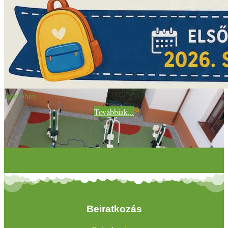
Bővebben
Továbbiak...
Beiratkozás