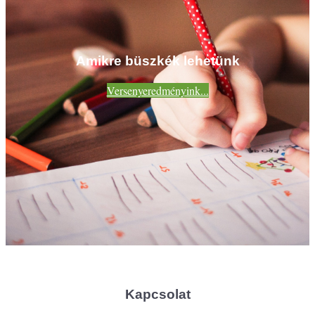
Amikre büszkék lehetünk
Versenyeredményink...
Kapcsolat