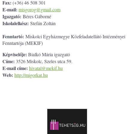
Fax:
(+36) 46 508 301
E-mail:
misgorog@gmail.com
Igazgató:
Béres Gáborné
Iskolalelkész:
Stefán Zoltán
Fenntartó:
Miskolci Egyházmegye Közfeladatellátó Intézményei
Fenntartója (MEKIF)
Képviselője:
Bialkó Mária igazgató
Címe:
3526 Miskolc, Szeles utca 59.
E-mail címe:
hivatal@mekif.hu
Web:
http://migorkat.hu