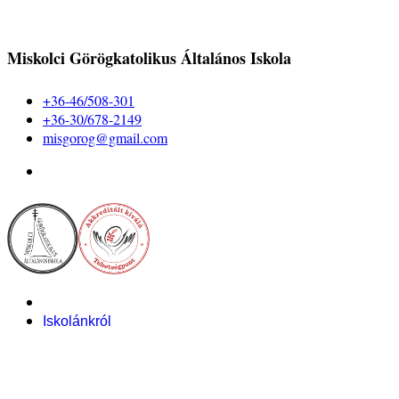
Miskolci Görögkatolikus Általános Iskola
+36-46/508-301
+36-30/678-2149
misgorog@gmail.com
Iskolánkról
Alapítvány
Bemutatkozás
Pályázataink
Dokumentumok