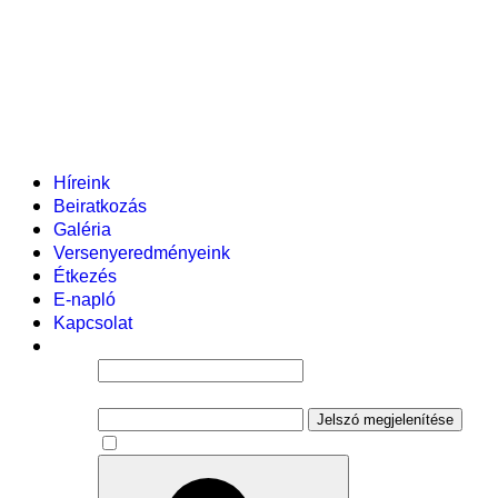
Helyi tanterv
Fenntartó
Vezetőség
Tantestület
Adminisztratív dolgozók
Gyermekvédelmi segítőink
Események
Híreink
Beiratkozás
Galéria
Versenyeredményeink
Étkezés
E-napló
Kapcsolat
Felhasználói név
Jelszó
Jelszó megjelenítése
Emlékezzen rám