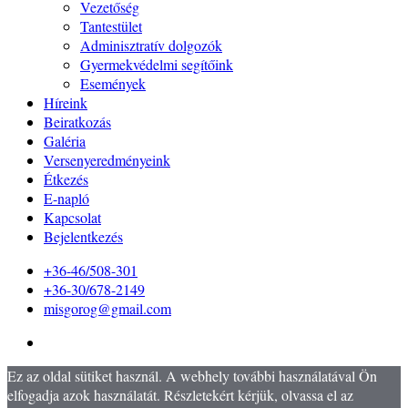
Vezetőség
Tantestület
Adminisztratív dolgozók
Gyermekvédelmi segítőink
Események
Híreink
Beiratkozás
Galéria
Versenyeredményeink
Étkezés
E-napló
Kapcsolat
Bejelentkezés
+36-46/508-301
+36-30/678-2149
misgorog@gmail.com
Ez az oldal sütiket használ. A webhely további használatával Ön
elfogadja azok használatát. Részletekért kérjük, olvassa el az