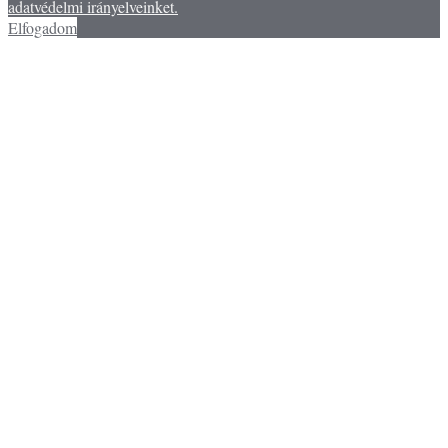
adatvédelmi irányelveinket.
Elfogadom