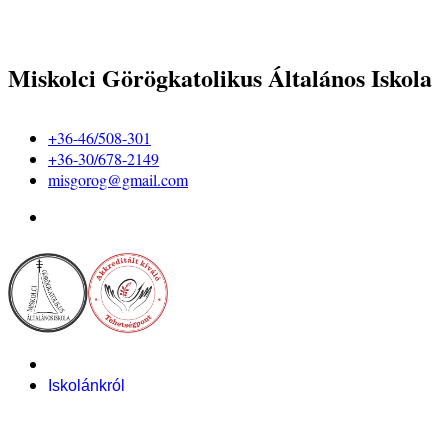
Miskolci Görögkatolikus Általános Iskola
+36-46/508-301
+36-30/678-2149
misgorog@gmail.com
Iskolánkról
Alapítvány
Bemutatkozás