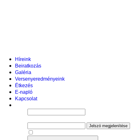
Pályázataink
Dokumentumok
Helyi tanterv
Fenntartó
Vezetőség
Tantestület
Adminisztratív dolgozók
Gyermekvédelmi segítőink
Események
Híreink
Beiratkozás
Galéria
Versenyeredményeink
Étkezés
E-napló
Kapcsolat
Felhasználói név
Jelszó
Jelszó megjelenítése
Emlékezzen rám