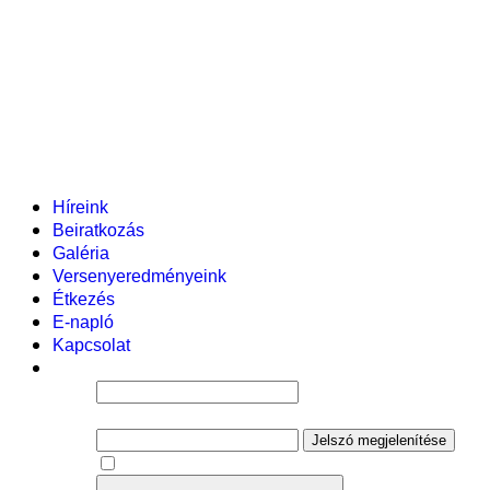
Pályázataink
Dokumentumok
Helyi tanterv
Fenntartó
Vezetőség
Tantestület
Adminisztratív dolgozók
Gyermekvédelmi segítőink
Események
Híreink
Beiratkozás
Galéria
Versenyeredményeink
Étkezés
E-napló
Kapcsolat
Felhasználói név
Jelszó
Jelszó megjelenítése
Emlékezzen rám