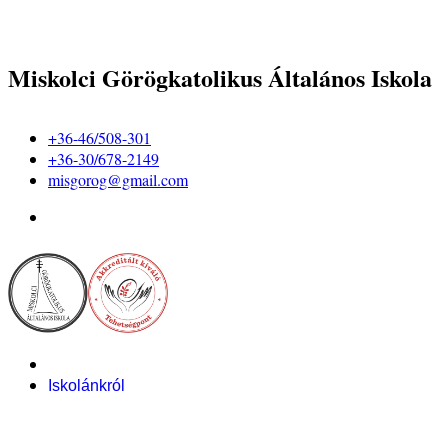
Miskolci Görögkatolikus Általános Iskola
+36-46/508-301
+36-30/678-2149
misgorog@gmail.com
Iskolánkról
Alapítvány
Bemutatkozás