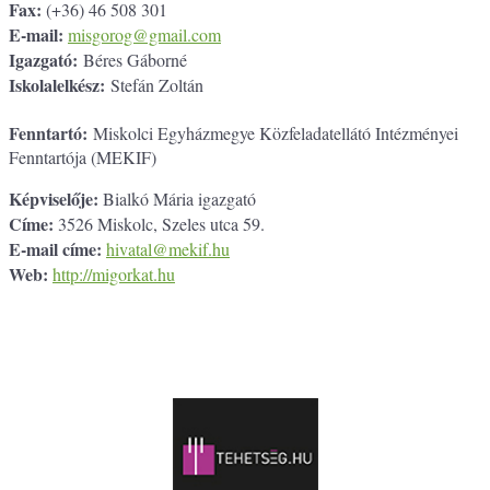
Fax:
(+36) 46 508 301
E-mail:
misgorog@gmail.com
Igazgató:
Béres Gáborné
Iskolalelkész:
Stefán Zoltán
Fenntartó:
Miskolci Egyházmegye Közfeladatellátó Intézményei
Fenntartója (MEKIF)
Képviselője:
Bialkó Mária igazgató
Címe:
3526 Miskolc, Szeles utca 59.
E-mail címe:
hivatal@mekif.hu
Web:
http://migorkat.hu