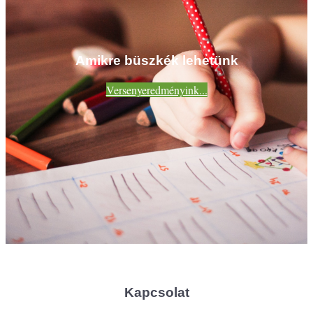
Amikre büszkék lehetünk
Versenyeredményink...
Kapcsolat