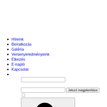
Helyi tanterv
Fenntartó
Vezetőség
Tantestület
Adminisztratív dolgozók
Gyermekvédelmi segítőink
Események
Híreink
Beiratkozás
Galéria
Versenyeredményeink
Étkezés
E-napló
Kapcsolat
Felhasználói név
Jelszó
Jelszó megjelenítése
Emlékezzen rám