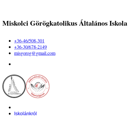
Miskolci Görögkatolikus Általános Iskola
+36-46/508-301
+36-30/678-2149
misgorog@gmail.com
Iskolánkról
Alapítvány
Bemutatkozás