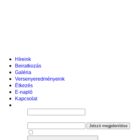
Pályázataink
Dokumentumok
Helyi tanterv
Fenntartó
Vezetőség
Tantestület
Adminisztratív dolgozók
Gyermekvédelmi segítőink
Események
Híreink
Beiratkozás
Galéria
Versenyeredményeink
Étkezés
E-napló
Kapcsolat
Felhasználói név
Jelszó
Jelszó megjelenítése
Emlékezzen rám