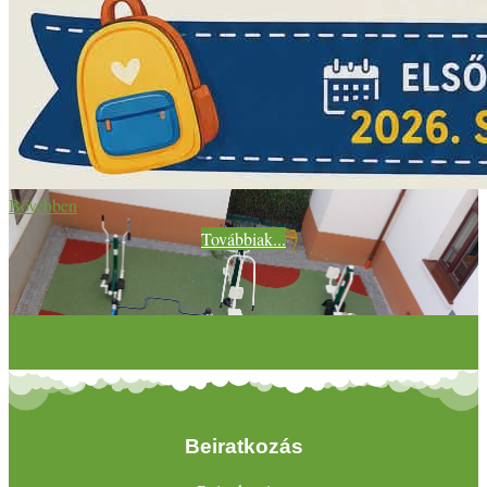
Bővebben
Továbbiak...
Beiratkozás