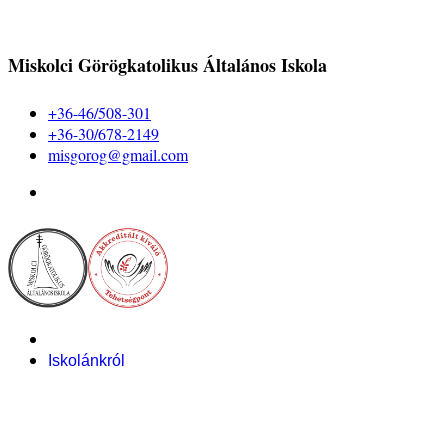
Miskolci Görögkatolikus Általános Iskola
+36-46/508-301
+36-30/678-2149
misgorog@gmail.com
Iskolánkról
Alapítvány
Bemutatkozás
Pályázataink
Dokumentumok