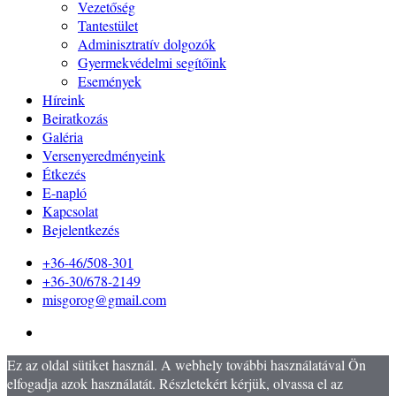
Vezetőség
Tantestület
Adminisztratív dolgozók
Gyermekvédelmi segítőink
Események
Híreink
Beiratkozás
Galéria
Versenyeredményeink
Étkezés
E-napló
Kapcsolat
Bejelentkezés
+36-46/508-301
+36-30/678-2149
misgorog@gmail.com
Ez az oldal sütiket használ. A webhely további használatával Ön
elfogadja azok használatát. Részletekért kérjük, olvassa el az