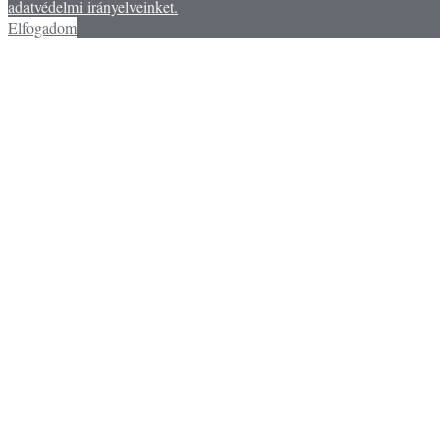
adatvédelmi irányelveinket.
Elfogadom