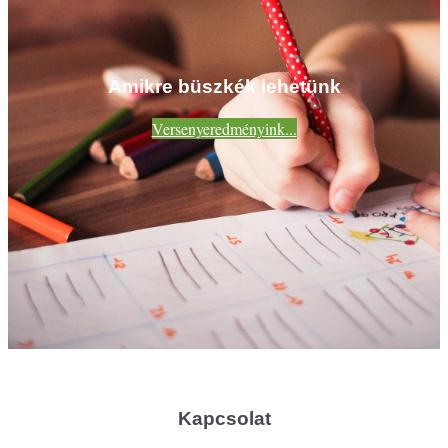
Amikre büszkék lehetünk
Versenyeredményink...
Kapcsolat