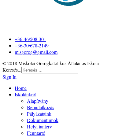
+36-46/508-301
+36-30/678-2149
misgorog@gmail.com
© 2018 Miskolci Görögkatolikus Általános Iskola
Keresés...
Sign In
Home
Iskolánkról
Alapítvány
Bemutatkozás
Pályázataink
Dokumentumok
Helyi tanterv
Fenntartó