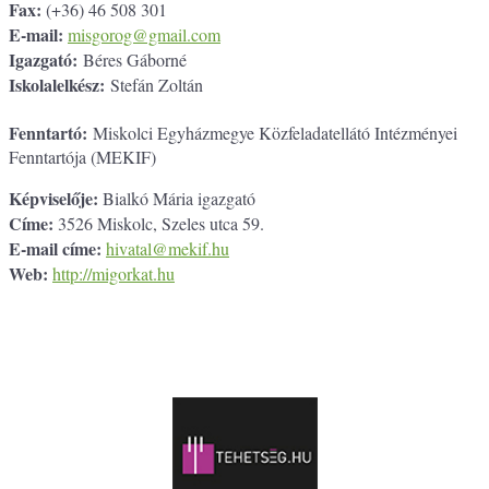
Fax:
(+36) 46 508 301
E-mail:
misgorog@gmail.com
Igazgató:
Béres Gáborné
Iskolalelkész:
Stefán Zoltán
Fenntartó:
Miskolci Egyházmegye Közfeladatellátó Intézményei
Fenntartója (MEKIF)
Képviselője:
Bialkó Mária igazgató
Címe:
3526 Miskolc, Szeles utca 59.
E-mail címe:
hivatal@mekif.hu
Web:
http://migorkat.hu