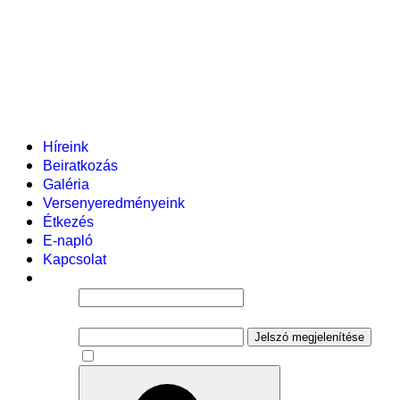
Helyi tanterv
Fenntartó
Vezetőség
Tantestület
Adminisztratív dolgozók
Gyermekvédelmi segítőink
Események
Híreink
Beiratkozás
Galéria
Versenyeredményeink
Étkezés
E-napló
Kapcsolat
Felhasználói név
Jelszó
Jelszó megjelenítése
Emlékezzen rám