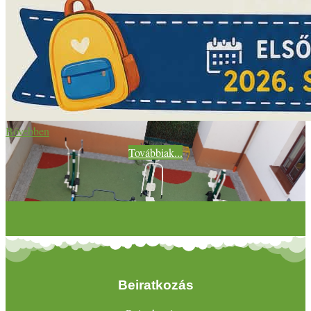
Bővebben
Továbbiak...
Beiratkozás