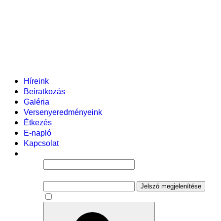
Helyi tanterv
Fenntartó
Vezetőség
Tantestület
Adminisztratív dolgozók
Gyermekvédelmi segítőink
Események
Híreink
Beiratkozás
Galéria
Versenyeredményeink
Étkezés
E-napló
Kapcsolat
Felhasználói név
Jelszó
Jelszó megjelenítése
Emlékezzen rám