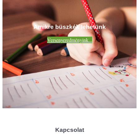
Amikre büszkék lehetünk
Versenyeredményink...
Kapcsolat