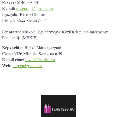
Fax:
(+36) 46 508 301
E-mail:
misgorog@gmail.com
Igazgató:
Béres Gáborné
Iskolalelkész:
Stefán Zoltán
Fenntartó:
Miskolci Egyházmegye Közfeladatellátó Intézményei
Fenntartója (MEKIF)
Képviselője:
Bialkó Mária igazgató
Címe:
3526 Miskolc, Szeles utca 59.
E-mail címe:
hivatal@mekif.hu
Web:
http://migorkat.hu