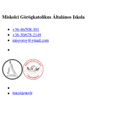
Miskolci Görögkatolikus Általános Iskola
+36-46/508-301
+36-30/678-2149
misgorog@gmail.com
Iskolánkról
Alapítvány
Bemutatkozás
Pályázataink
Dokumentumok