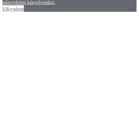
adatvédelmi irányelveinket.
Elfogadom