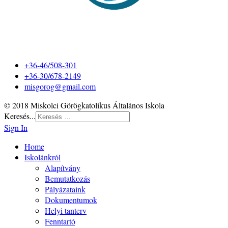
+36-46/508-301
+36-30/678-2149
misgorog@gmail.com
© 2018 Miskolci Görögkatolikus Általános Iskola
Keresés...
Sign In
Home
Iskolánkról
Alapítvány
Bemutatkozás
Pályázataink
Dokumentumok
Helyi tanterv
Fenntartó