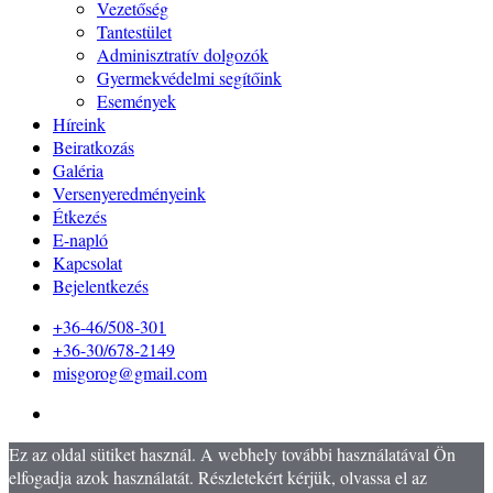
Vezetőség
Tantestület
Adminisztratív dolgozók
Gyermekvédelmi segítőink
Események
Híreink
Beiratkozás
Galéria
Versenyeredményeink
Étkezés
E-napló
Kapcsolat
Bejelentkezés
+36-46/508-301
+36-30/678-2149
misgorog@gmail.com
Ez az oldal sütiket használ. A webhely további használatával Ön
elfogadja azok használatát. Részletekért kérjük, olvassa el az