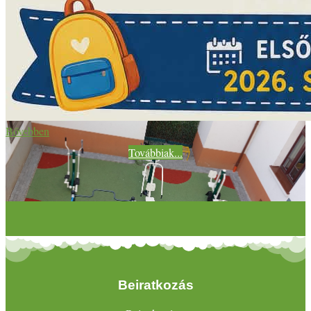
Bővebben
Továbbiak...
Beiratkozás