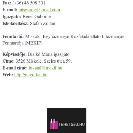
Fax:
(+36) 46 508 301
E-mail:
misgorog@gmail.com
Igazgató:
Béres Gáborné
Iskolalelkész:
Stefán Zoltán
Fenntartó:
Miskolci Egyházmegye Közfeladatellátó Intézményei
Fenntartója (MEKIF)
Képviselője:
Bialkó Mária igazgató
Címe:
3526 Miskolc, Szeles utca 59.
E-mail címe:
hivatal@mekif.hu
Web:
http://migorkat.hu