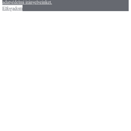
adatvédelmi irányelveinket.
Elfogadom