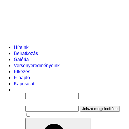
Helyi tanterv
Fenntartó
Vezetőség
Tantestület
Adminisztratív dolgozók
Gyermekvédelmi segítőink
Események
Híreink
Beiratkozás
Galéria
Versenyeredményeink
Étkezés
E-napló
Kapcsolat
Felhasználói név
Jelszó
Jelszó megjelenítése
Emlékezzen rám