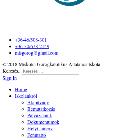
+36-46/508-301
+36-30/678-2149
misgorog@gmail.com
© 2018 Miskolci Görögkatolikus Általános Iskola
Keresés...
Sign In
Home
Iskolánkról
Alapítvány
Bemutatkozás
Pályázataink
Dokumentumok
Helyi tanterv
Fenntartó