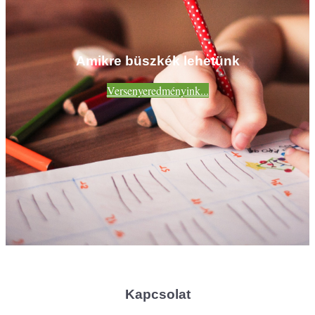
Amikre büszkék lehetünk
Versenyeredményink...
Kapcsolat