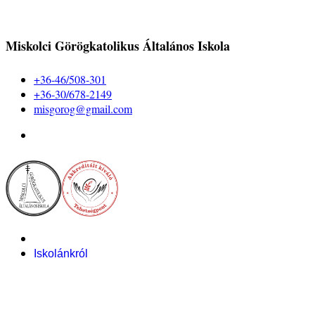
Miskolci Görögkatolikus Általános Iskola
+36-46/508-301
+36-30/678-2149
misgorog@gmail.com
Iskolánkról
Alapítvány
Bemutatkozás
Pályázataink
Dokumentumok