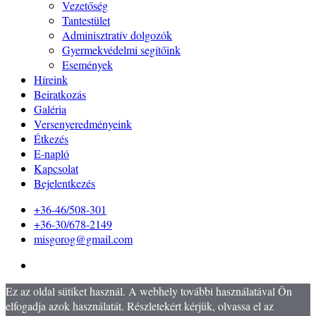
Vezetőség
Tantestület
Adminisztratív dolgozók
Gyermekvédelmi segítőink
Események
Híreink
Beiratkozás
Galéria
Versenyeredményeink
Étkezés
E-napló
Kapcsolat
Bejelentkezés
+36-46/508-301
+36-30/678-2149
misgorog@gmail.com
Ez az oldal sütiket használ. A webhely további használatával Ön
elfogadja azok használatát. Részletekért kérjük, olvassa el az