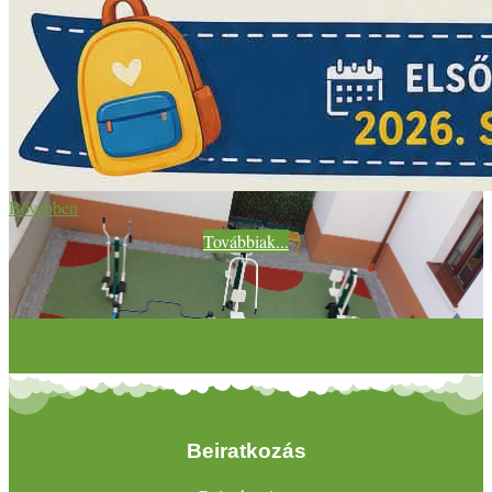
Bővebben
Továbbiak...
Beiratkozás