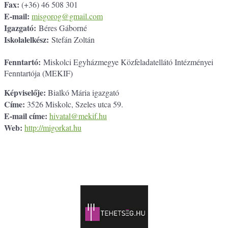
Fax:
(+36) 46 508 301
E-mail:
misgorog@gmail.com
Igazgató:
Béres Gáborné
Iskolalelkész:
Stefán Zoltán
Fenntartó:
Miskolci Egyházmegye Közfeladatellátó Intézményei
Fenntartója (MEKIF)
Képviselője:
Bialkó Mária igazgató
Címe:
3526 Miskolc, Szeles utca 59.
E-mail címe:
hivatal@mekif.hu
Web:
http://migorkat.hu