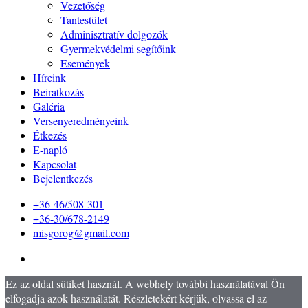
Vezetőség
Tantestület
Adminisztratív dolgozók
Gyermekvédelmi segítőink
Események
Híreink
Beiratkozás
Galéria
Versenyeredményeink
Étkezés
E-napló
Kapcsolat
Bejelentkezés
+36-46/508-301
+36-30/678-2149
misgorog@gmail.com
Ez az oldal sütiket használ. A webhely további használatával Ön
elfogadja azok használatát. Részletekért kérjük, olvassa el az