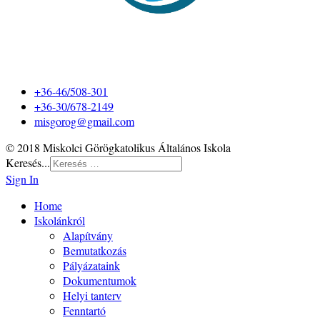
+36-46/508-301
+36-30/678-2149
misgorog@gmail.com
© 2018 Miskolci Görögkatolikus Általános Iskola
Keresés...
Sign In
Home
Iskolánkról
Alapítvány
Bemutatkozás
Pályázataink
Dokumentumok
Helyi tanterv
Fenntartó