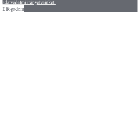
adatvédelmi irányelveinket.
Elfogadom