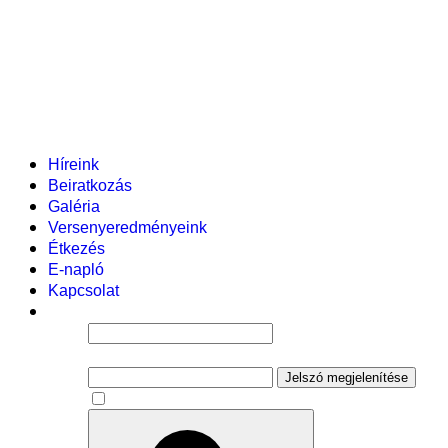
Helyi tanterv
Fenntartó
Vezetőség
Tantestület
Adminisztratív dolgozók
Gyermekvédelmi segítőink
Események
Híreink
Beiratkozás
Galéria
Versenyeredményeink
Étkezés
E-napló
Kapcsolat
Felhasználói név
Jelszó
Jelszó megjelenítése
Emlékezzen rám