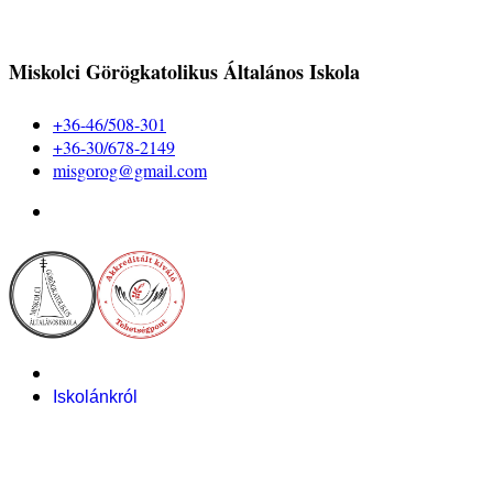
Miskolci Görögkatolikus Általános Iskola
+36-46/508-301
+36-30/678-2149
misgorog@gmail.com
Iskolánkról
Alapítvány
Bemutatkozás
Pályázataink
Dokumentumok