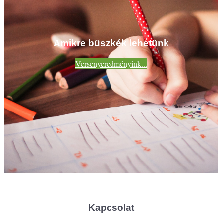
Amikre büszkék lehetünk
Versenyeredményink...
Kapcsolat