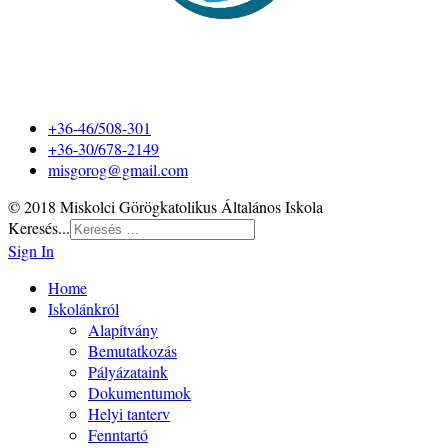
+36-46/508-301
+36-30/678-2149
misgorog@gmail.com
© 2018 Miskolci Görögkatolikus Általános Iskola
Keresés...
Sign In
Home
Iskolánkról
Alapítvány
Bemutatkozás
Pályázataink
Dokumentumok
Helyi tanterv
Fenntartó