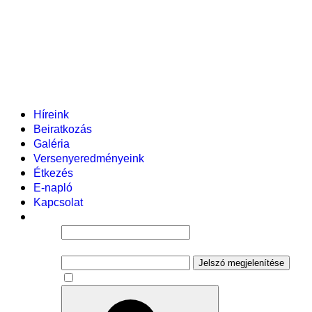
Helyi tanterv
Fenntartó
Vezetőség
Tantestület
Adminisztratív dolgozók
Gyermekvédelmi segítőink
Események
Híreink
Beiratkozás
Galéria
Versenyeredményeink
Étkezés
E-napló
Kapcsolat
Felhasználói név
Jelszó
Jelszó megjelenítése
Emlékezzen rám