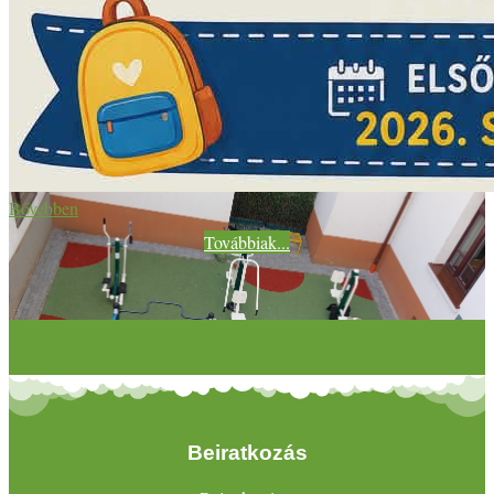
Bővebben
Továbbiak...
Beiratkozás