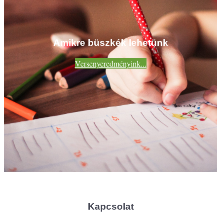
Amikre büszkék lehetünk
Versenyeredményink...
Kapcsolat