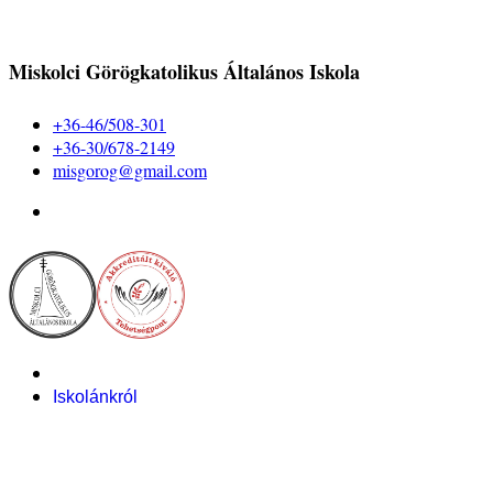
Miskolci Görögkatolikus Általános Iskola
+36-46/508-301
+36-30/678-2149
misgorog@gmail.com
Iskolánkról
Alapítvány
Bemutatkozás
Pályázataink
Dokumentumok