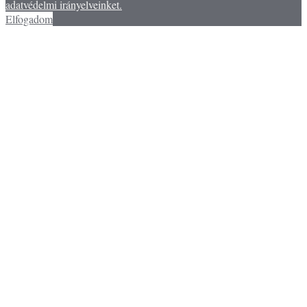
adatvédelmi irányelveinket.
Elfogadom