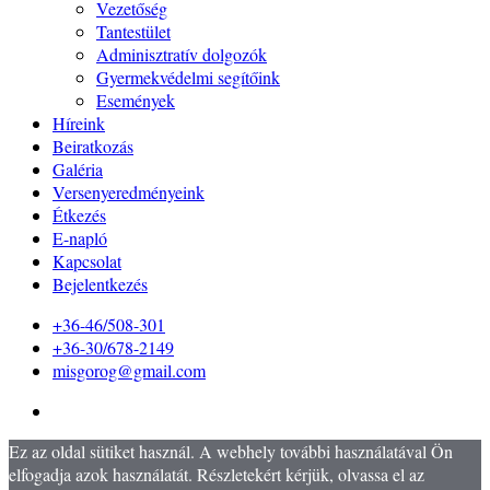
Vezetőség
Tantestület
Adminisztratív dolgozók
Gyermekvédelmi segítőink
Események
Híreink
Beiratkozás
Galéria
Versenyeredményeink
Étkezés
E-napló
Kapcsolat
Bejelentkezés
+36-46/508-301
+36-30/678-2149
misgorog@gmail.com
Ez az oldal sütiket használ. A webhely további használatával Ön
elfogadja azok használatát. Részletekért kérjük, olvassa el az