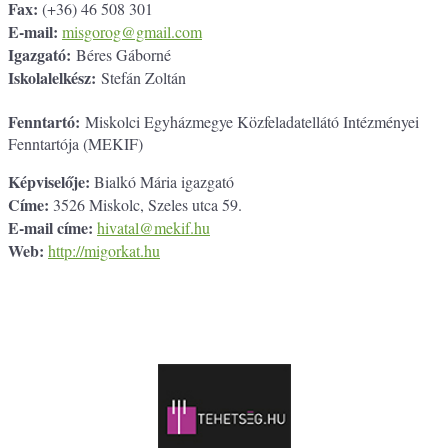
Fax:
(+36) 46 508 301
E-mail:
misgorog@gmail.com
Igazgató:
Béres Gáborné
Iskolalelkész:
Stefán Zoltán
Fenntartó:
Miskolci Egyházmegye Közfeladatellátó Intézményei
Fenntartója (MEKIF)
Képviselője:
Bialkó Mária igazgató
Címe:
3526 Miskolc, Szeles utca 59.
E-mail címe:
hivatal@mekif.hu
Web:
http://migorkat.hu