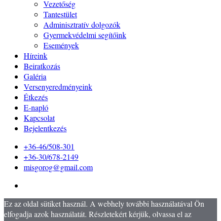
Vezetőség
Tantestület
Adminisztratív dolgozók
Gyermekvédelmi segítőink
Események
Híreink
Beiratkozás
Galéria
Versenyeredményeink
Étkezés
E-napló
Kapcsolat
Bejelentkezés
+36-46/508-301
+36-30/678-2149
misgorog@gmail.com
Ez az oldal sütiket használ. A webhely további használatával Ön
elfogadja azok használatát. Részletekért kérjük, olvassa el az