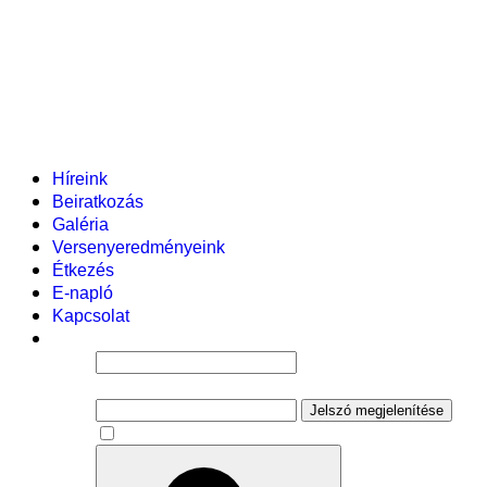
Helyi tanterv
Fenntartó
Vezetőség
Tantestület
Adminisztratív dolgozók
Gyermekvédelmi segítőink
Események
Híreink
Beiratkozás
Galéria
Versenyeredményeink
Étkezés
E-napló
Kapcsolat
Felhasználói név
Jelszó
Jelszó megjelenítése
Emlékezzen rám