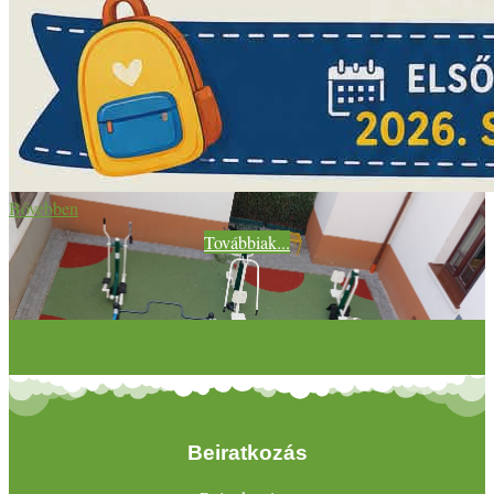
Bővebben
Továbbiak...
Beiratkozás