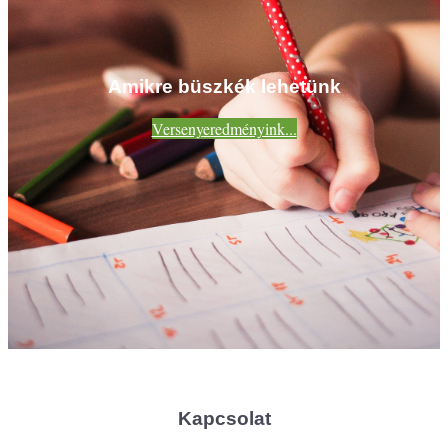
Amikre büszkék lehetünk
Versenyeredményink...
Kapcsolat