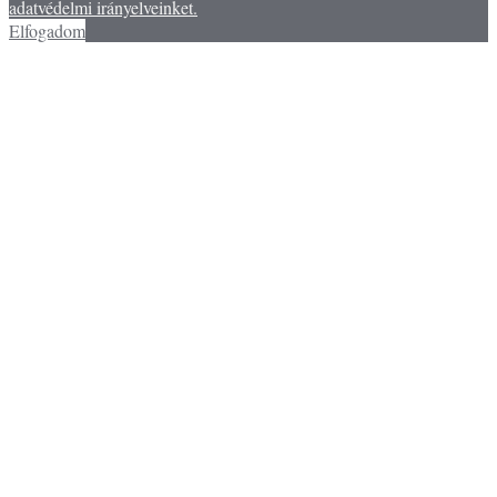
adatvédelmi irányelveinket.
Elfogadom