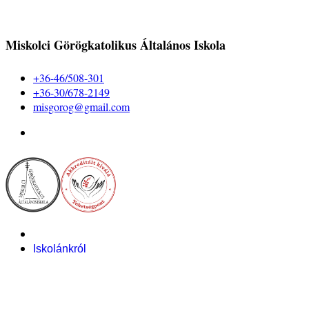
Miskolci Görögkatolikus Általános Iskola
+36-46/508-301
+36-30/678-2149
misgorog@gmail.com
Iskolánkról
Alapítvány
Bemutatkozás
Pályázataink
Dokumentumok