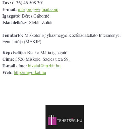
Fax:
(+36) 46 508 301
E-mail:
misgorog@gmail.com
Igazgató:
Béres Gáborné
Iskolalelkész:
Stefán Zoltán
Fenntartó:
Miskolci Egyházmegye Közfeladatellátó Intézményei
Fenntartója (MEKIF)
Képviselője:
Bialkó Mária igazgató
Címe:
3526 Miskolc, Szeles utca 59.
E-mail címe:
hivatal@mekif.hu
Web:
http://migorkat.hu