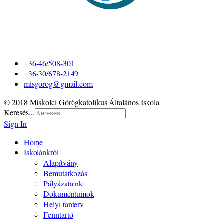
+36-46/508-301
+36-30/678-2149
misgorog@gmail.com
© 2018 Miskolci Görögkatolikus Általános Iskola
Keresés...
Sign In
Home
Iskolánkról
Alapítvány
Bemutatkozás
Pályázataink
Dokumentumok
Helyi tanterv
Fenntartó