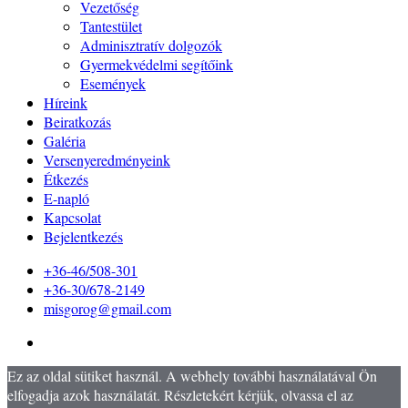
Vezetőség
Tantestület
Adminisztratív dolgozók
Gyermekvédelmi segítőink
Események
Híreink
Beiratkozás
Galéria
Versenyeredményeink
Étkezés
E-napló
Kapcsolat
Bejelentkezés
+36-46/508-301
+36-30/678-2149
misgorog@gmail.com
Ez az oldal sütiket használ. A webhely további használatával Ön
elfogadja azok használatát. Részletekért kérjük, olvassa el az