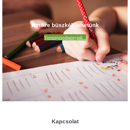
Amikre büszkék lehetünk
Versenyeredményink...
Kapcsolat