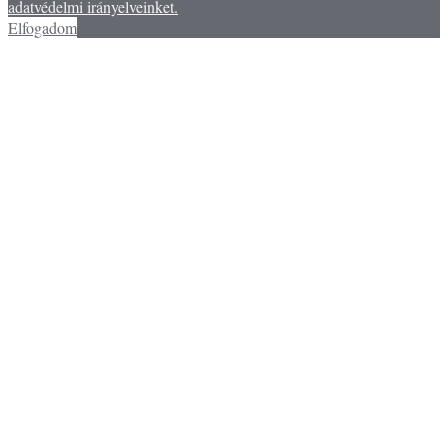
adatvédelmi irányelveinket.
Elfogadom