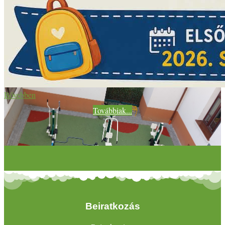
Bővebben
Továbbiak...
Beiratkozás