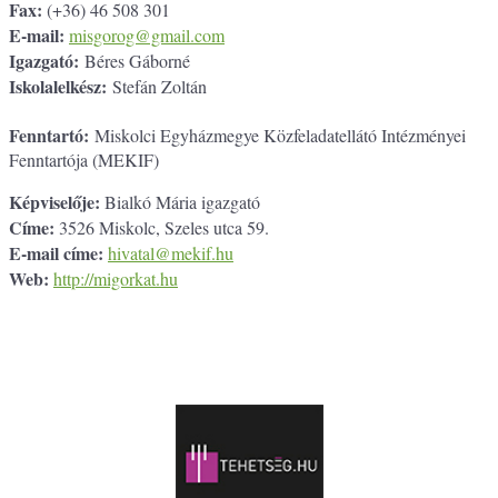
Fax:
(+36) 46 508 301
E-mail:
misgorog@gmail.com
Igazgató:
Béres Gáborné
Iskolalelkész:
Stefán Zoltán
Fenntartó:
Miskolci Egyházmegye Közfeladatellátó Intézményei
Fenntartója (MEKIF)
Képviselője:
Bialkó Mária igazgató
Címe:
3526 Miskolc, Szeles utca 59.
E-mail címe:
hivatal@mekif.hu
Web:
http://migorkat.hu