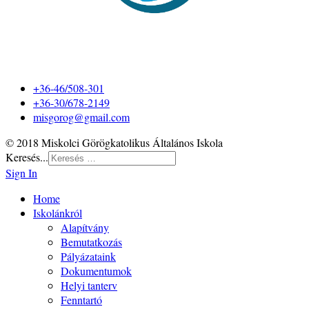
+36-46/508-301
+36-30/678-2149
misgorog@gmail.com
© 2018 Miskolci Görögkatolikus Általános Iskola
Keresés...
Sign In
Home
Iskolánkról
Alapítvány
Bemutatkozás
Pályázataink
Dokumentumok
Helyi tanterv
Fenntartó