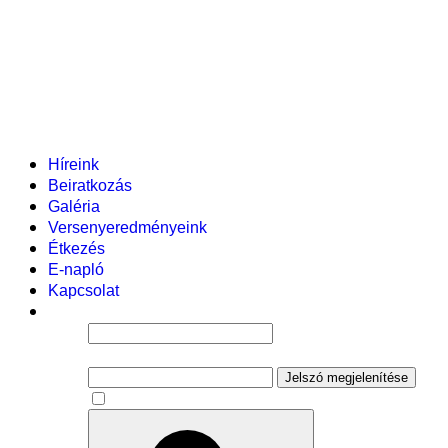
Helyi tanterv
Fenntartó
Vezetőség
Tantestület
Adminisztratív dolgozók
Gyermekvédelmi segítőink
Események
Híreink
Beiratkozás
Galéria
Versenyeredményeink
Étkezés
E-napló
Kapcsolat
Felhasználói név
Jelszó
Jelszó megjelenítése
Emlékezzen rám