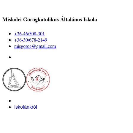
Miskolci Görögkatolikus Általános Iskola
+36-46/508-301
+36-30/678-2149
misgorog@gmail.com
Iskolánkról
Alapítvány
Bemutatkozás
Pályázataink
Dokumentumok