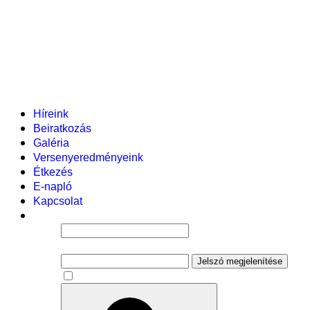
Helyi tanterv
Fenntartó
Vezetőség
Tantestület
Adminisztratív dolgozók
Gyermekvédelmi segítőink
Események
Híreink
Beiratkozás
Galéria
Versenyeredményeink
Étkezés
E-napló
Kapcsolat
Felhasználói név
Jelszó
Jelszó megjelenítése
Emlékezzen rám