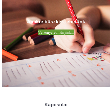
Amikre büszkék lehetünk
Versenyeredményink...
Kapcsolat