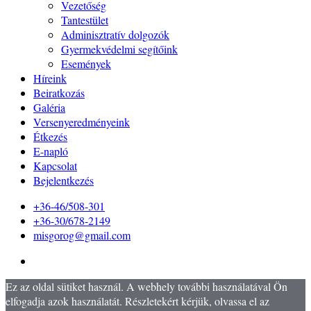
Vezetőség
Tantestület
Adminisztratív dolgozók
Gyermekvédelmi segítőink
Események
Híreink
Beiratkozás
Galéria
Versenyeredményeink
Étkezés
E-napló
Kapcsolat
Bejelentkezés
+36-46/508-301
+36-30/678-2149
misgorog@gmail.com
Ez az oldal sütiket használ. A webhely további használatával Ön
elfogadja azok használatát. Részletekért kérjük, olvassa el az