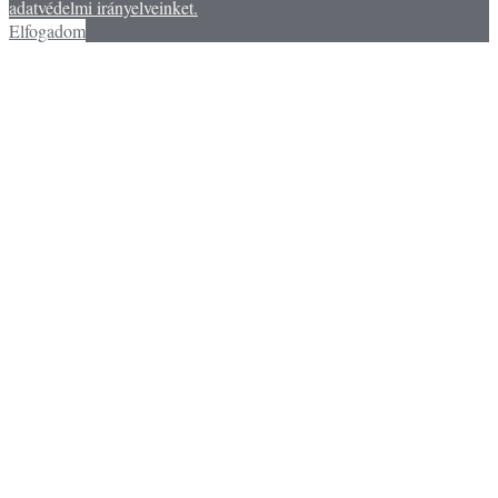
adatvédelmi irányelveinket.
Elfogadom