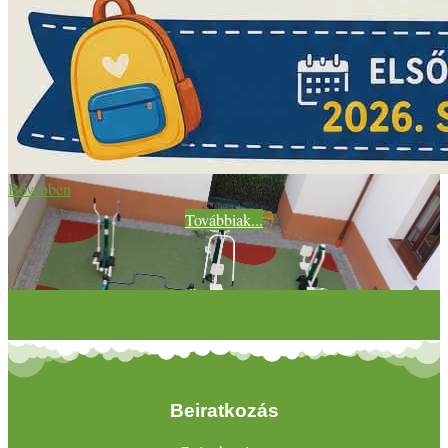
Bővebben
Továbbiak...
Beiratkozás