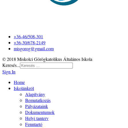
+36-46/508-301
+36-30/678-2149
misgorog@gmail.com
© 2018 Miskolci Görögkatolikus Általános Iskola
Keresés...
Sign In
Home
Iskolánkról
Alapítvány
Bemutatkozás
Pályázataink
Dokumentumok
Helyi tanterv
Fenntartó