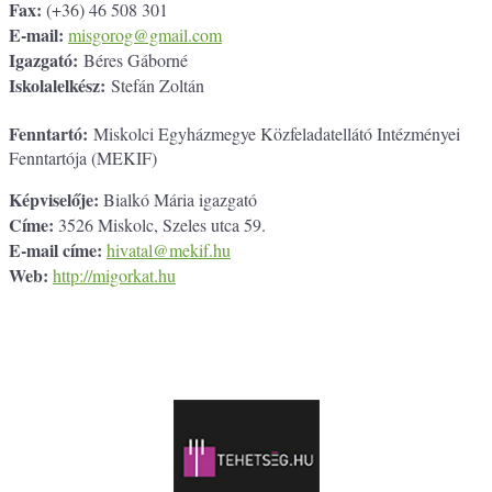
Fax:
(+36) 46 508 301
E-mail:
misgorog@gmail.com
Igazgató:
Béres Gáborné
Iskolalelkész:
Stefán Zoltán
Fenntartó:
Miskolci Egyházmegye Közfeladatellátó Intézményei
Fenntartója (MEKIF)
Képviselője:
Bialkó Mária igazgató
Címe:
3526 Miskolc, Szeles utca 59.
E-mail címe:
hivatal@mekif.hu
Web:
http://migorkat.hu