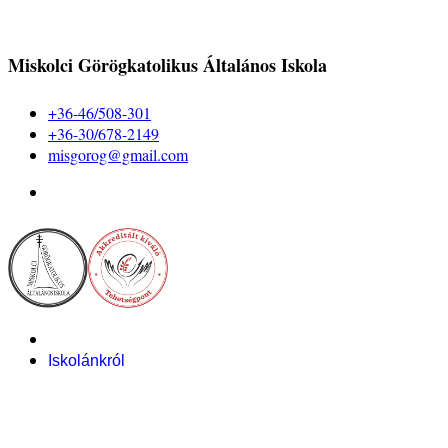
Miskolci Görögkatolikus Általános Iskola
+36-46/508-301
+36-30/678-2149
misgorog@gmail.com
Iskolánkról
Alapítvány
Bemutatkozás
Pályázataink
Dokumentumok