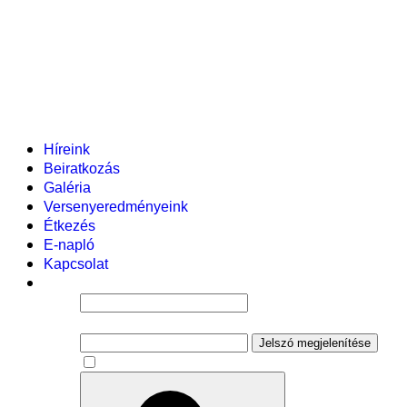
Helyi tanterv
Fenntartó
Vezetőség
Tantestület
Adminisztratív dolgozók
Gyermekvédelmi segítőink
Események
Híreink
Beiratkozás
Galéria
Versenyeredményeink
Étkezés
E-napló
Kapcsolat
Felhasználói név
Jelszó
Jelszó megjelenítése
Emlékezzen rám