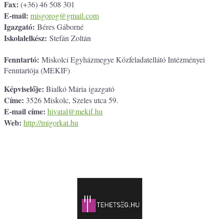
Fax:
(+36) 46 508 301
E-mail:
misgorog@gmail.com
Igazgató:
Béres Gáborné
Iskolalelkész:
Stefán Zoltán
Fenntartó:
Miskolci Egyházmegye Közfeladatellátó Intézményei
Fenntartója (MEKIF)
Képviselője:
Bialkó Mária igazgató
Címe:
3526 Miskolc, Szeles utca 59.
E-mail címe:
hivatal@mekif.hu
Web:
http://migorkat.hu