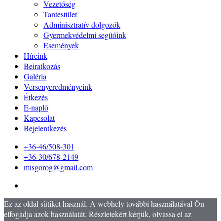
Vezetőség
Tantestület
Adminisztratív dolgozók
Gyermekvédelmi segítőink
Események
Híreink
Beiratkozás
Galéria
Versenyeredményeink
Étkezés
E-napló
Kapcsolat
Bejelentkezés
+36-46/508-301
+36-30/678-2149
misgorog@gmail.com
Ez az oldal sütiket használ. A webhely további használatával Ön
elfogadja azok használatát. Részletekért kérjük, olvassa el az