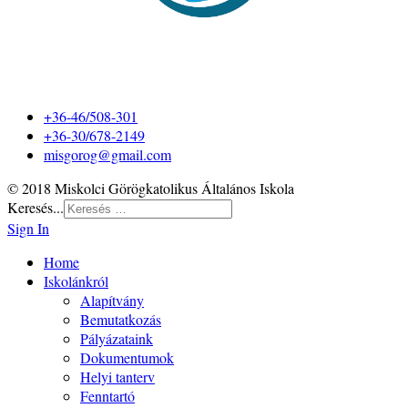
+36-46/508-301
+36-30/678-2149
misgorog@gmail.com
© 2018 Miskolci Görögkatolikus Általános Iskola
Keresés...
Sign In
Home
Iskolánkról
Alapítvány
Bemutatkozás
Pályázataink
Dokumentumok
Helyi tanterv
Fenntartó