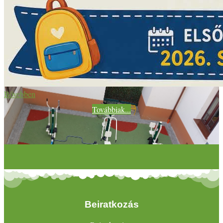
Bővebben
Továbbiak...
Beiratkozás