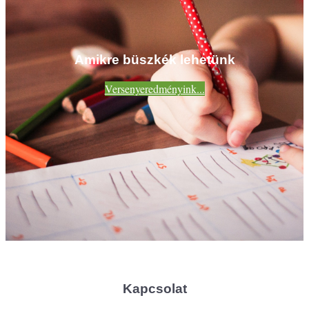
Amikre büszkék lehetünk
Versenyeredményink...
Kapcsolat