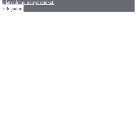
adatvédelmi irányelveinket.
Elfogadom