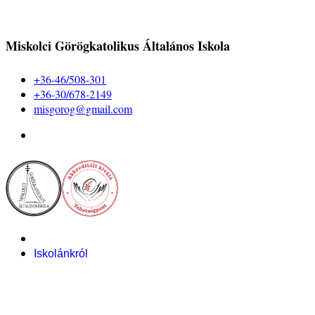
Miskolci Görögkatolikus Általános Iskola
+36-46/508-301
+36-30/678-2149
misgorog@gmail.com
Iskolánkról
Alapítvány
Bemutatkozás
Pályázataink
Dokumentumok