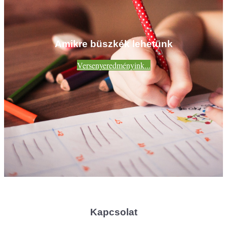
Amikre büszkék lehetünk
Versenyeredményink...
Kapcsolat