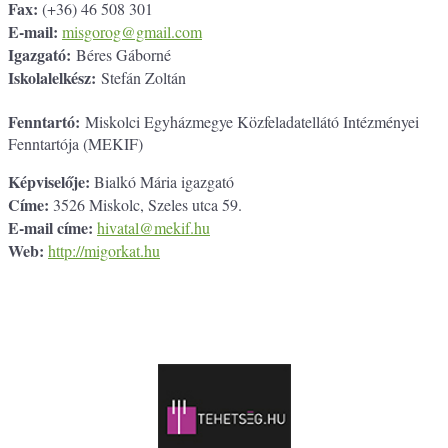
Fax:
(+36) 46 508 301
E-mail:
misgorog@gmail.com
Igazgató:
Béres Gáborné
Iskolalelkész:
Stefán Zoltán
Fenntartó:
Miskolci Egyházmegye Közfeladatellátó Intézményei
Fenntartója (MEKIF)
Képviselője:
Bialkó Mária igazgató
Címe:
3526 Miskolc, Szeles utca 59.
E-mail címe:
hivatal@mekif.hu
Web:
http://migorkat.hu