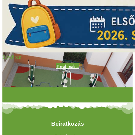
Bővebben
Továbbiak...
Beiratkozás