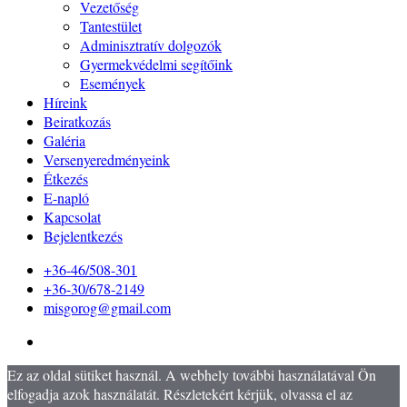
Vezetőség
Tantestület
Adminisztratív dolgozók
Gyermekvédelmi segítőink
Események
Híreink
Beiratkozás
Galéria
Versenyeredményeink
Étkezés
E-napló
Kapcsolat
Bejelentkezés
+36-46/508-301
+36-30/678-2149
misgorog@gmail.com
Ez az oldal sütiket használ. A webhely további használatával Ön
elfogadja azok használatát. Részletekért kérjük, olvassa el az