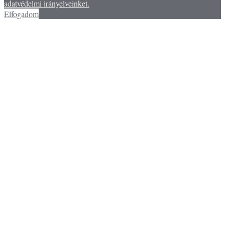
adatvédelmi irányelveinket.
Elfogadom