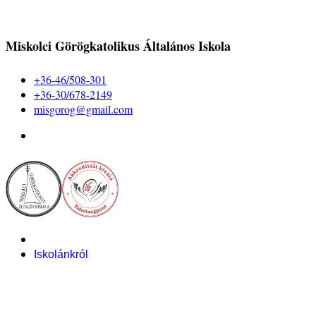
Miskolci Görögkatolikus Általános Iskola
+36-46/508-301
+36-30/678-2149
misgorog@gmail.com
Iskolánkról
Alapítvány
Bemutatkozás
Pályázataink
Dokumentumok