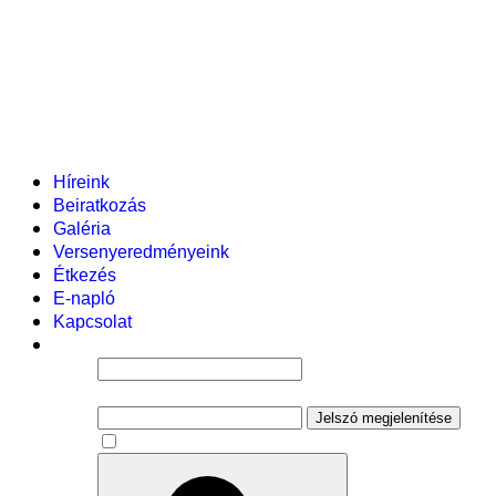
Helyi tanterv
Fenntartó
Vezetőség
Tantestület
Adminisztratív dolgozók
Gyermekvédelmi segítőink
Események
Híreink
Beiratkozás
Galéria
Versenyeredményeink
Étkezés
E-napló
Kapcsolat
Felhasználói név
Jelszó
Jelszó megjelenítése
Emlékezzen rám