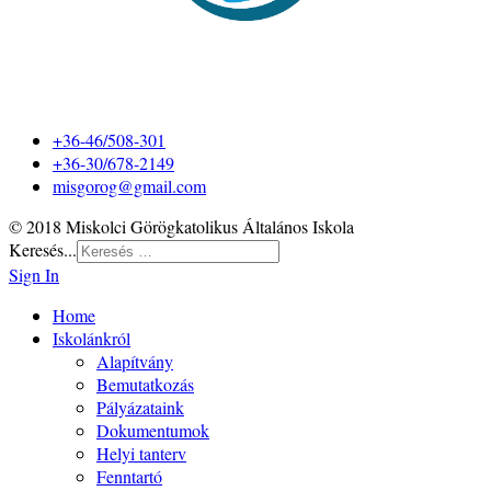
+36-46/508-301
+36-30/678-2149
misgorog@gmail.com
© 2018 Miskolci Görögkatolikus Általános Iskola
Keresés...
Sign In
Home
Iskolánkról
Alapítvány
Bemutatkozás
Pályázataink
Dokumentumok
Helyi tanterv
Fenntartó