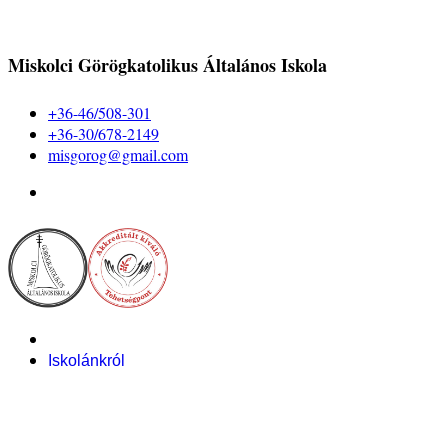
Miskolci Görögkatolikus Általános Iskola
+36-46/508-301
+36-30/678-2149
misgorog@gmail.com
Iskolánkról
Alapítvány
Bemutatkozás
Pályázataink
Dokumentumok