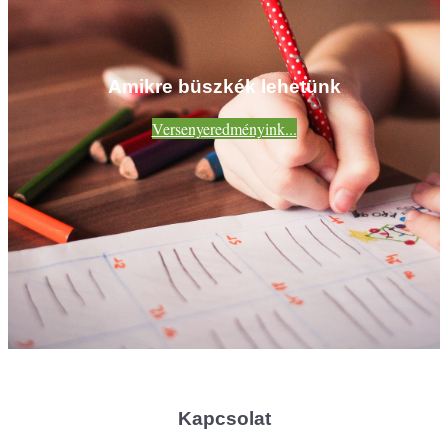
Amikre büszkék lehetünk
Versenyeredményink...
Kapcsolat