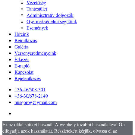
Vezetőség
Tantestület
Adminisztratív dolgozók
Gyermekvédelmi segítőink
Események
Híreink
Beiratkozás
Galéria
Versenyeredményeink
Étkezés
E-napló
Kapcsolat
Bejelentkezés
+36-46/508-301
+36-30/678-2149
misgorog@gmail.com
Ez az oldal sütiket használ. A webhely további használatával Ön
elfogadja azok használatát. Részletekért kérjük, olvassa el az