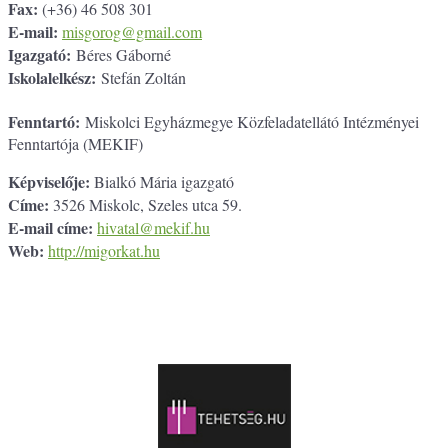
Fax:
(+36) 46 508 301
E-mail:
misgorog@gmail.com
Igazgató:
Béres Gáborné
Iskolalelkész:
Stefán Zoltán
Fenntartó:
Miskolci Egyházmegye Közfeladatellátó Intézményei
Fenntartója (MEKIF)
Képviselője:
Bialkó Mária igazgató
Címe:
3526 Miskolc, Szeles utca 59.
E-mail címe:
hivatal@mekif.hu
Web:
http://migorkat.hu