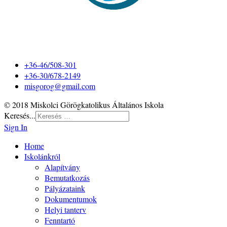
+36-46/508-301
+36-30/678-2149
misgorog@gmail.com
© 2018 Miskolci Görögkatolikus Általános Iskola
Keresés...
Sign In
Home
Iskolánkról
Alapítvány
Bemutatkozás
Pályázataink
Dokumentumok
Helyi tanterv
Fenntartó