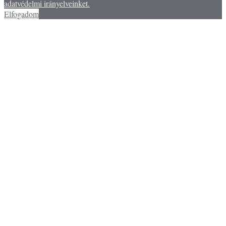
adatvédelmi irányelveinket.
Elfogadom