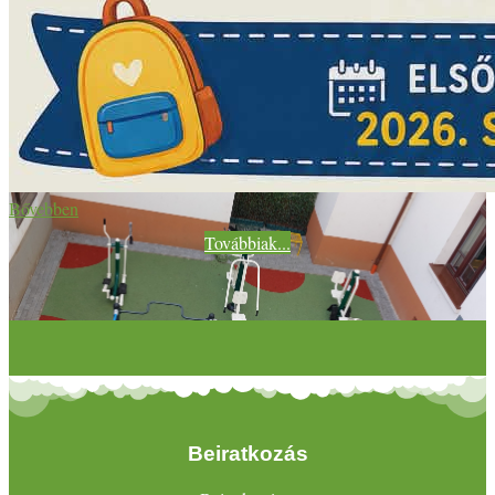
Bővebben
Továbbiak...
Beiratkozás