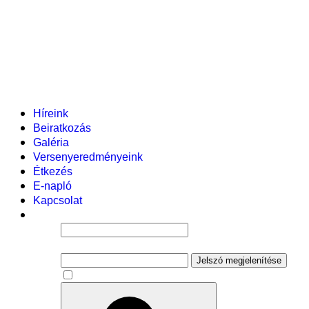
Helyi tanterv
Fenntartó
Vezetőség
Tantestület
Adminisztratív dolgozók
Gyermekvédelmi segítőink
Események
Híreink
Beiratkozás
Galéria
Versenyeredményeink
Étkezés
E-napló
Kapcsolat
Felhasználói név
Jelszó
Jelszó megjelenítése
Emlékezzen rám