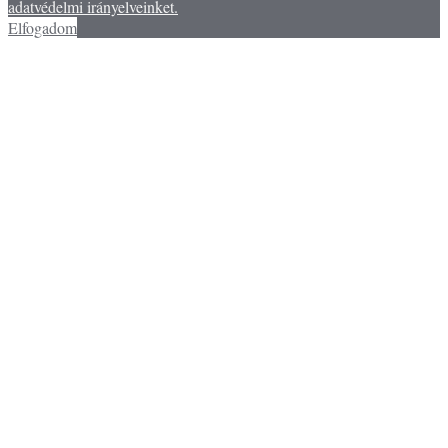
adatvédelmi irányelveinket.
Elfogadom