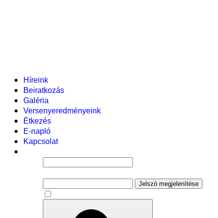
Helyi tanterv
Fenntartó
Vezetőség
Tantestület
Adminisztratív dolgozók
Gyermekvédelmi segítőink
Események
Híreink
Beiratkozás
Galéria
Versenyeredményeink
Étkezés
E-napló
Kapcsolat
Felhasználói név
Jelszó
Jelszó megjelenítése
Emlékezzen rám