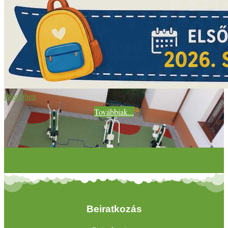
Bővebben
Továbbiak...
Beiratkozás