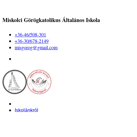
Miskolci Görögkatolikus Általános Iskola
+36-46/508-301
+36-30/678-2149
misgorog@gmail.com
Iskolánkról
Alapítvány
Bemutatkozás
Pályázataink
Dokumentumok