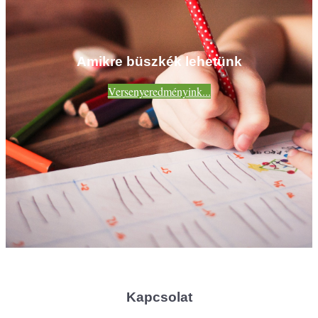
Amikre büszkék lehetünk
Versenyeredményink...
Kapcsolat