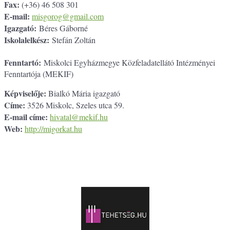
Fax:
(+36) 46 508 301
E-mail:
misgorog@gmail.com
Igazgató:
Béres Gáborné
Iskolalelkész:
Stefán Zoltán
Fenntartó:
Miskolci Egyházmegye Közfeladatellátó Intézményei
Fenntartója (MEKIF)
Képviselője:
Bialkó Mária igazgató
Címe:
3526 Miskolc, Szeles utca 59.
E-mail címe:
hivatal@mekif.hu
Web:
http://migorkat.hu