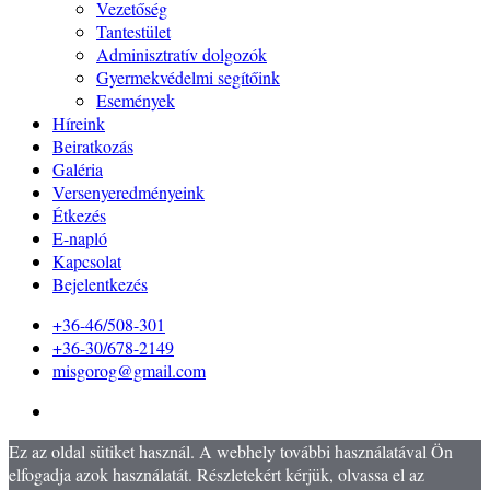
Vezetőség
Tantestület
Adminisztratív dolgozók
Gyermekvédelmi segítőink
Események
Híreink
Beiratkozás
Galéria
Versenyeredményeink
Étkezés
E-napló
Kapcsolat
Bejelentkezés
+36-46/508-301
+36-30/678-2149
misgorog@gmail.com
Ez az oldal sütiket használ. A webhely további használatával Ön
elfogadja azok használatát. Részletekért kérjük, olvassa el az