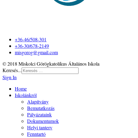
+36-46/508-301
+36-30/678-2149
misgorog@gmail.com
© 2018 Miskolci Görögkatolikus Általános Iskola
Keresés...
Sign In
Home
Iskolánkról
Alapítvány
Bemutatkozás
Pályázataink
Dokumentumok
Helyi tanterv
Fenntartó