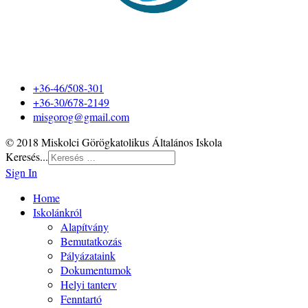
+36-46/508-301
+36-30/678-2149
misgorog@gmail.com
© 2018 Miskolci Görögkatolikus Általános Iskola
Keresés...
Sign In
Home
Iskolánkról
Alapítvány
Bemutatkozás
Pályázataink
Dokumentumok
Helyi tanterv
Fenntartó