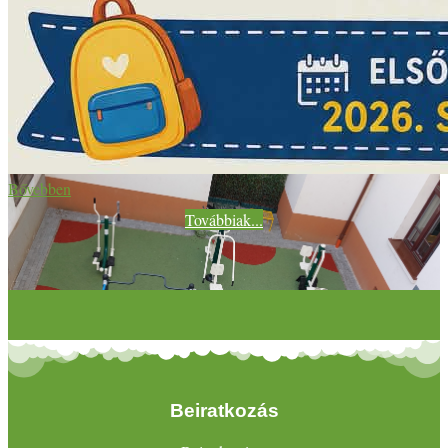
Bővebben
Továbbiak...
Beiratkozás