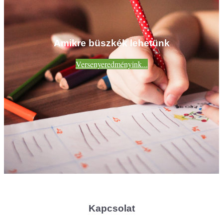
Amikre büszkék lehetünk
Versenyeredményink...
Kapcsolat