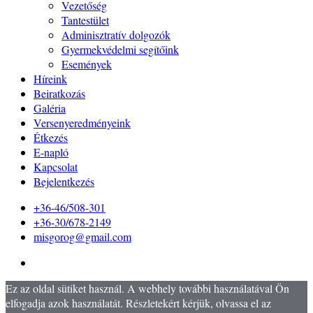
Vezetőség
Tantestület
Adminisztratív dolgozók
Gyermekvédelmi segítőink
Események
Híreink
Beiratkozás
Galéria
Versenyeredményeink
Étkezés
E-napló
Kapcsolat
Bejelentkezés
+36-46/508-301
+36-30/678-2149
misgorog@gmail.com
Ez az oldal sütiket használ. A webhely további használatával Ön
elfogadja azok használatát. Részletekért kérjük, olvassa el az