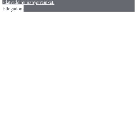
adatvédelmi irányelveinket.
Elfogadom