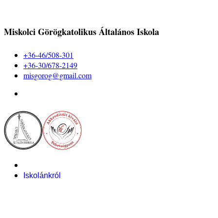
Miskolci Görögkatolikus Általános Iskola
+36-46/508-301
+36-30/678-2149
misgorog@gmail.com
Iskolánkról
Alapítvány
Bemutatkozás
Pályázataink
Dokumentumok