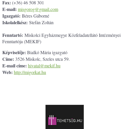
Fax:
(+36) 46 508 301
E-mail:
misgorog@gmail.com
Igazgató:
Béres Gáborné
Iskolalelkész:
Stefán Zoltán
Fenntartó:
Miskolci Egyházmegye Közfeladatellátó Intézményei
Fenntartója (MEKIF)
Képviselője:
Bialkó Mária igazgató
Címe:
3526 Miskolc, Szeles utca 59.
E-mail címe:
hivatal@mekif.hu
Web:
http://migorkat.hu