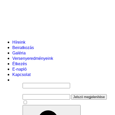
Helyi tanterv
Fenntartó
Vezetőség
Tantestület
Adminisztratív dolgozók
Gyermekvédelmi segítőink
Események
Híreink
Beiratkozás
Galéria
Versenyeredményeink
Étkezés
E-napló
Kapcsolat
Felhasználói név
Jelszó
Jelszó megjelenítése
Emlékezzen rám