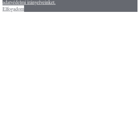
adatvédelmi irányelveinket.
Elfogadom