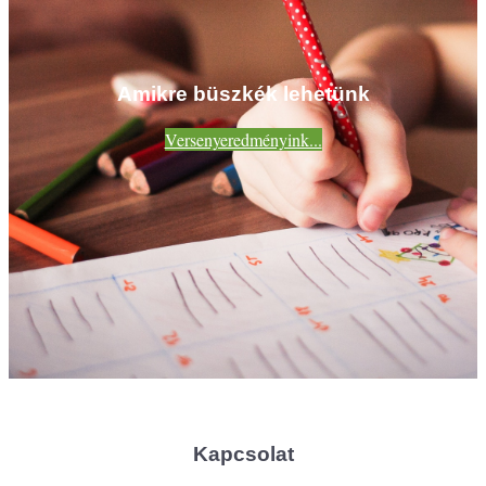
Amikre büszkék lehetünk
Versenyeredményink...
Kapcsolat