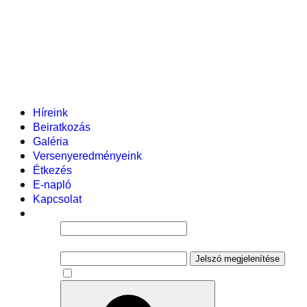
Helyi tanterv
Fenntartó
Vezetőség
Tantestület
Adminisztratív dolgozók
Gyermekvédelmi segítőink
Események
Híreink
Beiratkozás
Galéria
Versenyeredményeink
Étkezés
E-napló
Kapcsolat
Felhasználói név
Jelszó
Jelszó megjelenítése
Emlékezzen rám