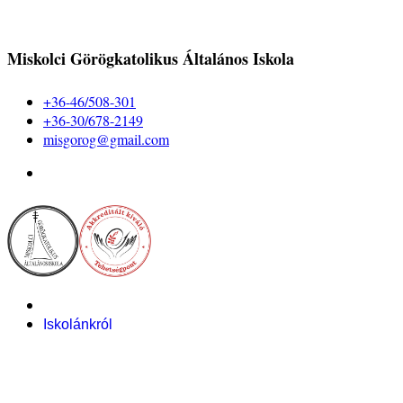
Miskolci Görögkatolikus Általános Iskola
+36-46/508-301
+36-30/678-2149
misgorog@gmail.com
Iskolánkról
Alapítvány
Bemutatkozás
Pályázataink
Dokumentumok