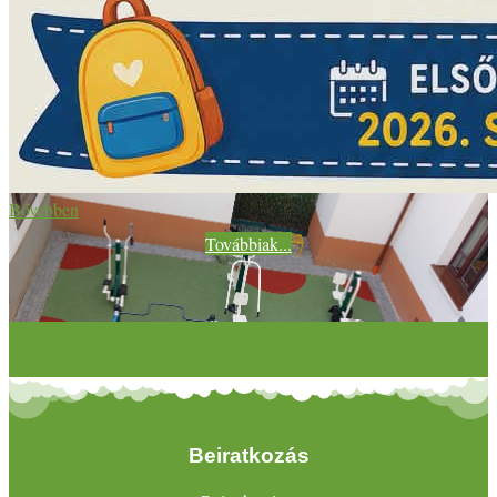
Bővebben
Továbbiak...
Beiratkozás