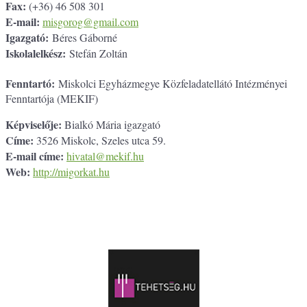
Fax:
(+36) 46 508 301
E-mail:
misgorog@gmail.com
Igazgató:
Béres Gáborné
Iskolalelkész:
Stefán Zoltán
Fenntartó:
Miskolci Egyházmegye Közfeladatellátó Intézményei
Fenntartója (MEKIF)
Képviselője:
Bialkó Mária igazgató
Címe:
3526 Miskolc, Szeles utca 59.
E-mail címe:
hivatal@mekif.hu
Web:
http://migorkat.hu