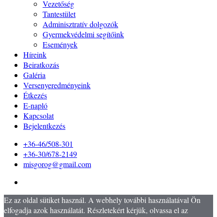
Vezetőség
Tantestület
Adminisztratív dolgozók
Gyermekvédelmi segítőink
Események
Híreink
Beiratkozás
Galéria
Versenyeredményeink
Étkezés
E-napló
Kapcsolat
Bejelentkezés
+36-46/508-301
+36-30/678-2149
misgorog@gmail.com
Ez az oldal sütiket használ. A webhely további használatával Ön
elfogadja azok használatát. Részletekért kérjük, olvassa el az