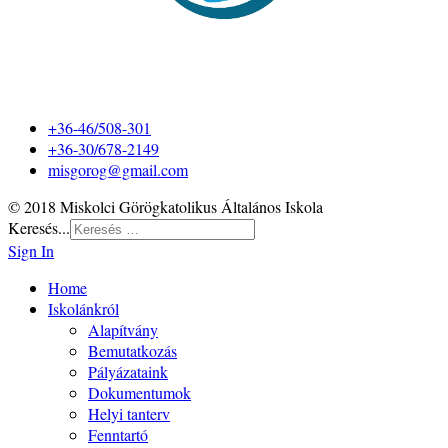
+36-46/508-301
+36-30/678-2149
misgorog@gmail.com
© 2018 Miskolci Görögkatolikus Általános Iskola
Keresés...
Sign In
Home
Iskolánkról
Alapítvány
Bemutatkozás
Pályázataink
Dokumentumok
Helyi tanterv
Fenntartó