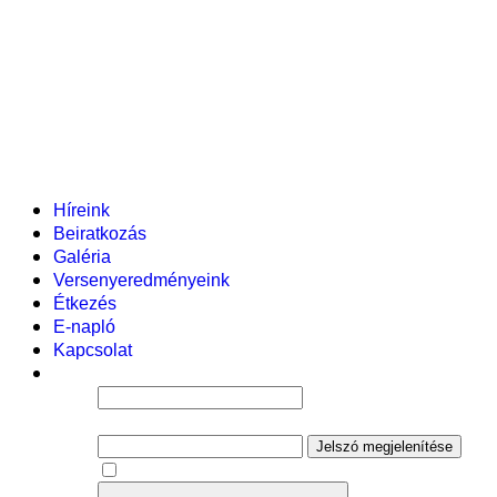
Pályázataink
Dokumentumok
Helyi tanterv
Fenntartó
Vezetőség
Tantestület
Adminisztratív dolgozók
Gyermekvédelmi segítőink
Események
Híreink
Beiratkozás
Galéria
Versenyeredményeink
Étkezés
E-napló
Kapcsolat
Felhasználói név
Jelszó
Jelszó megjelenítése
Emlékezzen rám