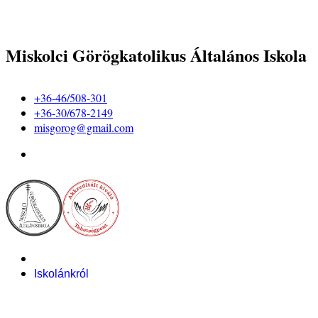
Miskolci Görögkatolikus Általános Iskola
+36-46/508-301
+36-30/678-2149
misgorog@gmail.com
Iskolánkról
Alapítvány
Bemutatkozás