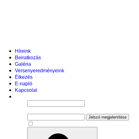
Helyi tanterv
Fenntartó
Vezetőség
Tantestület
Adminisztratív dolgozók
Gyermekvédelmi segítőink
Események
Híreink
Beiratkozás
Galéria
Versenyeredményeink
Étkezés
E-napló
Kapcsolat
Felhasználói név
Jelszó
Jelszó megjelenítése
Emlékezzen rám