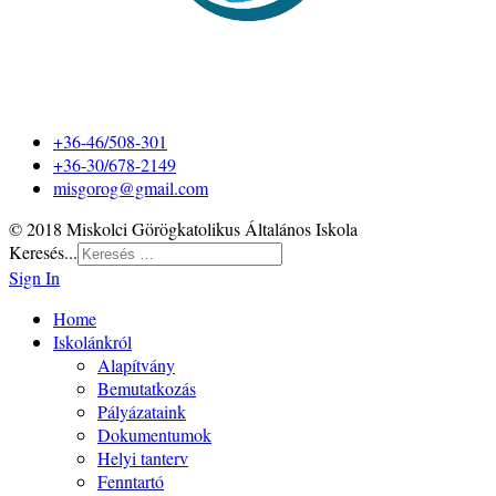
+36-46/508-301
+36-30/678-2149
misgorog@gmail.com
© 2018 Miskolci Görögkatolikus Általános Iskola
Keresés...
Sign In
Home
Iskolánkról
Alapítvány
Bemutatkozás
Pályázataink
Dokumentumok
Helyi tanterv
Fenntartó