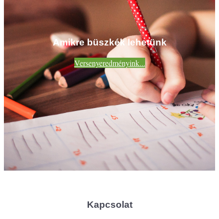
Amikre büszkék lehetünk
Versenyeredményink...
Kapcsolat