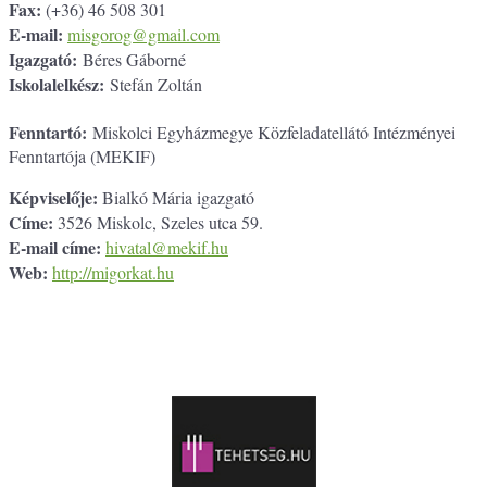
Fax:
(+36) 46 508 301
E-mail:
misgorog@gmail.com
Igazgató:
Béres Gáborné
Iskolalelkész:
Stefán Zoltán
Fenntartó:
Miskolci Egyházmegye Közfeladatellátó Intézményei
Fenntartója (MEKIF)
Képviselője:
Bialkó Mária igazgató
Címe:
3526 Miskolc, Szeles utca 59.
E-mail címe:
hivatal@mekif.hu
Web:
http://migorkat.hu