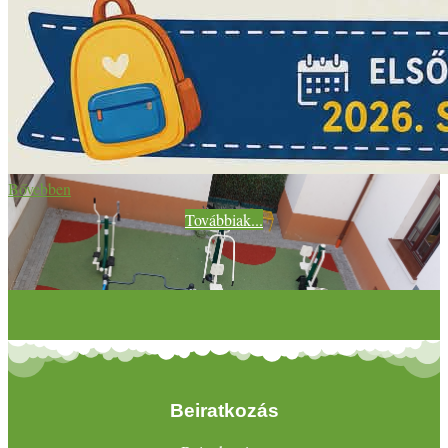
Bővebben
Továbbiak...
Beiratkozás