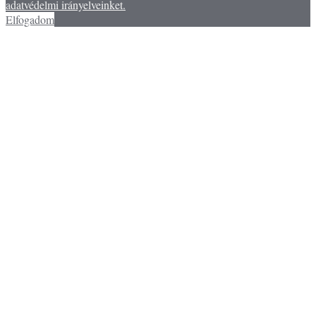
adatvédelmi irányelveinket.
Elfogadom