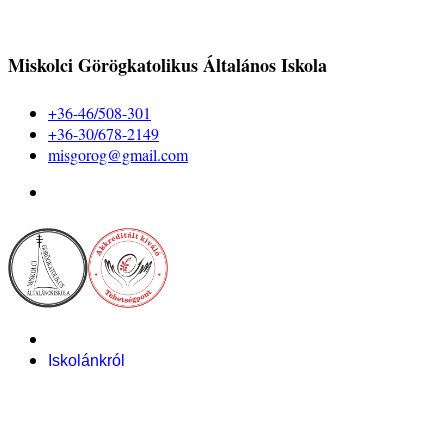
Miskolci Görögkatolikus Általános Iskola
+36-46/508-301
+36-30/678-2149
misgorog@gmail.com
Iskolánkról
Alapítvány
Bemutatkozás
Pályázataink
Dokumentumok