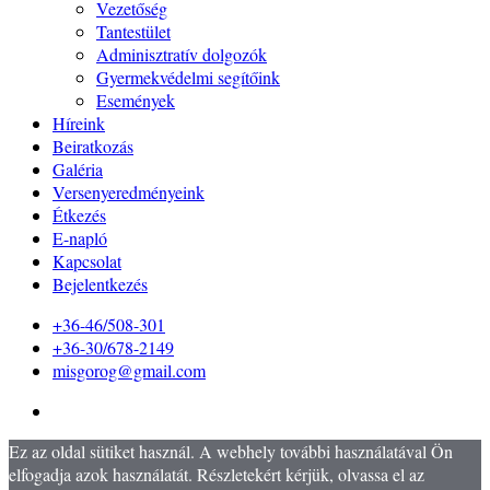
Vezetőség
Tantestület
Adminisztratív dolgozók
Gyermekvédelmi segítőink
Események
Híreink
Beiratkozás
Galéria
Versenyeredményeink
Étkezés
E-napló
Kapcsolat
Bejelentkezés
+36-46/508-301
+36-30/678-2149
misgorog@gmail.com
Ez az oldal sütiket használ. A webhely további használatával Ön
elfogadja azok használatát. Részletekért kérjük, olvassa el az