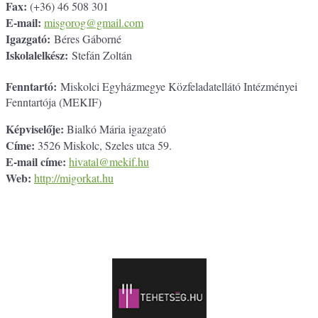
Fax:
(+36) 46 508 301
E-mail:
misgorog@gmail.com
Igazgató:
Béres Gáborné
Iskolalelkész:
Stefán Zoltán
Fenntartó:
Miskolci Egyházmegye Közfeladatellátó Intézményei
Fenntartója (MEKIF)
Képviselője:
Bialkó Mária igazgató
Címe:
3526 Miskolc, Szeles utca 59.
E-mail címe:
hivatal@mekif.hu
Web:
http://migorkat.hu