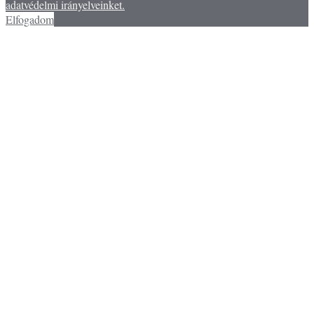
adatvédelmi irányelveinket.
Elfogadom