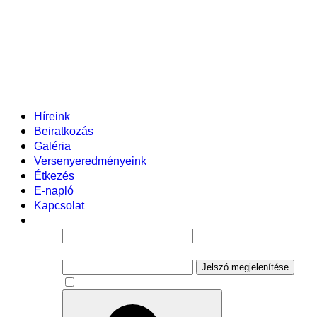
Helyi tanterv
Fenntartó
Vezetőség
Tantestület
Adminisztratív dolgozók
Gyermekvédelmi segítőink
Események
Híreink
Beiratkozás
Galéria
Versenyeredményeink
Étkezés
E-napló
Kapcsolat
Felhasználói név
Jelszó
Jelszó megjelenítése
Emlékezzen rám