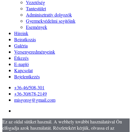
Vezetőség
Tantestület
Adminisztratív dolgozók
Gyermekvédelmi segítőink
Események
Híreink
Beiratkozás
Galéria
Versenyeredményeink
Étkezés
E-napló
Kapcsolat
Bejelentkezés
+36-46/508-301
+36-30/678-2149
misgorog@gmail.com
Ez az oldal sütiket használ. A webhely további használatával Ön
elfogadja azok használatát. Részletekért kérjük, olvassa el az