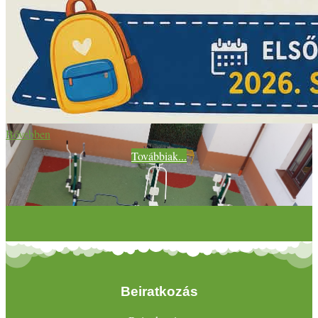
Bővebben
Továbbiak...
Beiratkozás