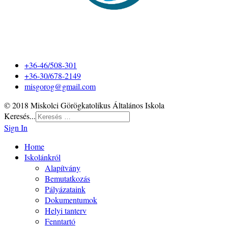
+36-46/508-301
+36-30/678-2149
misgorog@gmail.com
© 2018 Miskolci Görögkatolikus Általános Iskola
Keresés...
Sign In
Home
Iskolánkról
Alapítvány
Bemutatkozás
Pályázataink
Dokumentumok
Helyi tanterv
Fenntartó