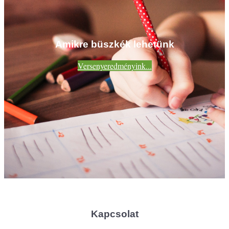
Amikre büszkék lehetünk
Versenyeredményink...
Kapcsolat