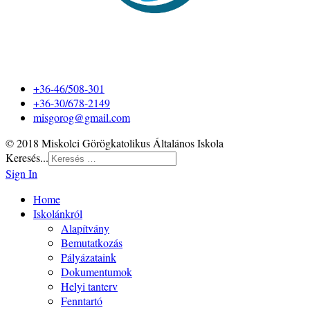
+36-46/508-301
+36-30/678-2149
misgorog@gmail.com
© 2018 Miskolci Görögkatolikus Általános Iskola
Keresés...
Sign In
Home
Iskolánkról
Alapítvány
Bemutatkozás
Pályázataink
Dokumentumok
Helyi tanterv
Fenntartó