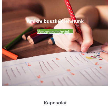
Amikre büszkék lehetünk
Versenyeredményink...
Kapcsolat