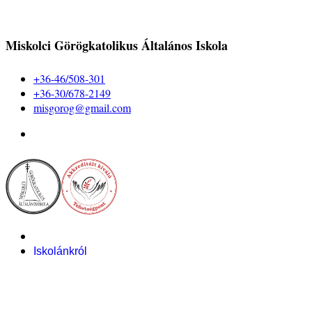
Miskolci Görögkatolikus Általános Iskola
+36-46/508-301
+36-30/678-2149
misgorog@gmail.com
Iskolánkról
Alapítvány
Bemutatkozás
Pályázataink
Dokumentumok