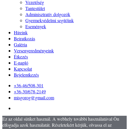
Vezetőség
Tantestület
Adminisztratív dolgozók
Gyermekvédelmi segítőink
Események
Híreink
Beiratkozás
Galéria
Versenyeredményeink
Étkezés
E-napló
Kapcsolat
Bejelentkezés
+36-46/508-301
+36-30/678-2149
misgorog@gmail.com
Ez az oldal sütiket használ. A webhely további használatával Ön
elfogadja azok használatát. Részletekért kérjük, olvassa el az