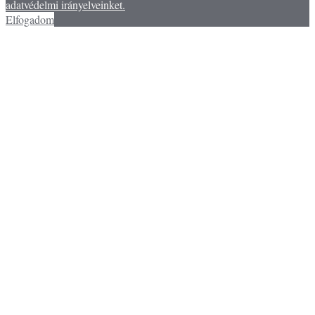
adatvédelmi irányelveinket.
Elfogadom