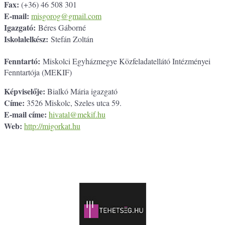
Fax:
(+36) 46 508 301
E-mail:
misgorog@gmail.com
Igazgató:
Béres Gáborné
Iskolalelkész:
Stefán Zoltán
Fenntartó:
Miskolci Egyházmegye Közfeladatellátó Intézményei
Fenntartója (MEKIF)
Képviselője:
Bialkó Mária igazgató
Címe:
3526 Miskolc, Szeles utca 59.
E-mail címe:
hivatal@mekif.hu
Web:
http://migorkat.hu