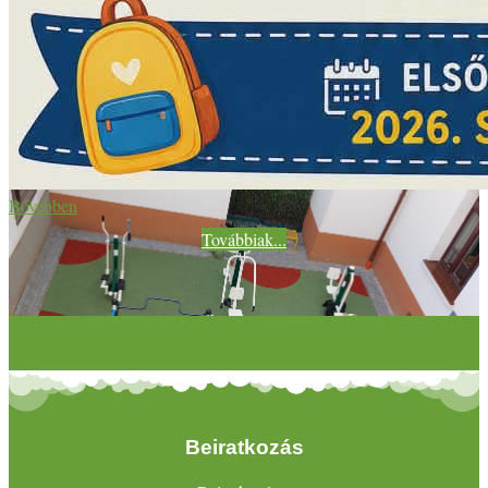
Bővebben
Továbbiak...
Beiratkozás