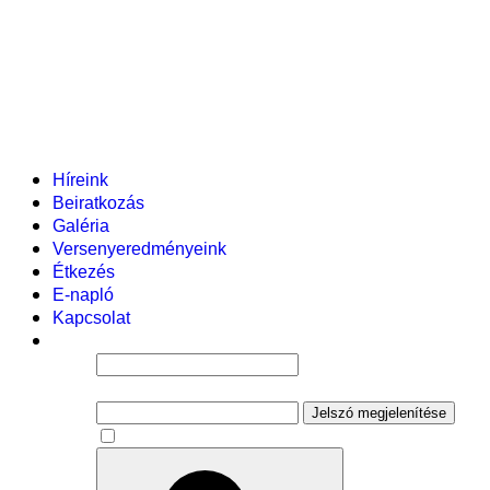
Helyi tanterv
Fenntartó
Vezetőség
Tantestület
Adminisztratív dolgozók
Gyermekvédelmi segítőink
Események
Híreink
Beiratkozás
Galéria
Versenyeredményeink
Étkezés
E-napló
Kapcsolat
Felhasználói név
Jelszó
Jelszó megjelenítése
Emlékezzen rám