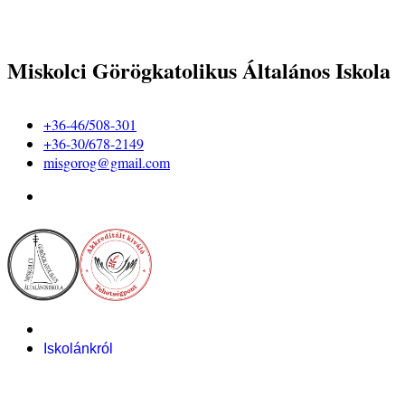
Miskolci Görögkatolikus Általános Iskola
+36-46/508-301
+36-30/678-2149
misgorog@gmail.com
Iskolánkról
Alapítvány
Bemutatkozás