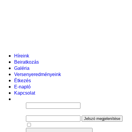
Pályázataink
Dokumentumok
Helyi tanterv
Fenntartó
Vezetőség
Tantestület
Adminisztratív dolgozók
Gyermekvédelmi segítőink
Események
Híreink
Beiratkozás
Galéria
Versenyeredményeink
Étkezés
E-napló
Kapcsolat
Felhasználói név
Jelszó
Jelszó megjelenítése
Emlékezzen rám