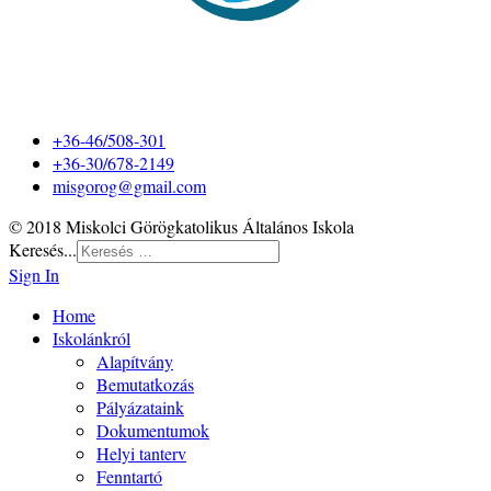
+36-46/508-301
+36-30/678-2149
misgorog@gmail.com
© 2018 Miskolci Görögkatolikus Általános Iskola
Keresés...
Sign In
Home
Iskolánkról
Alapítvány
Bemutatkozás
Pályázataink
Dokumentumok
Helyi tanterv
Fenntartó