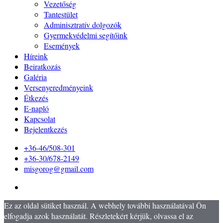
Vezetőség
Tantestület
Adminisztratív dolgozók
Gyermekvédelmi segítőink
Események
Híreink
Beiratkozás
Galéria
Versenyeredményeink
Étkezés
E-napló
Kapcsolat
Bejelentkezés
+36-46/508-301
+36-30/678-2149
misgorog@gmail.com
Ez az oldal sütiket használ. A webhely további használatával Ön
elfogadja azok használatát. Részletekért kérjük, olvassa el az