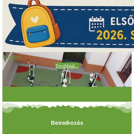
Bővebben
Továbbiak...
Beiratkozás