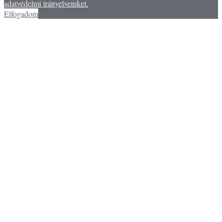
adatvédelmi irányelveinket.
Elfogadom