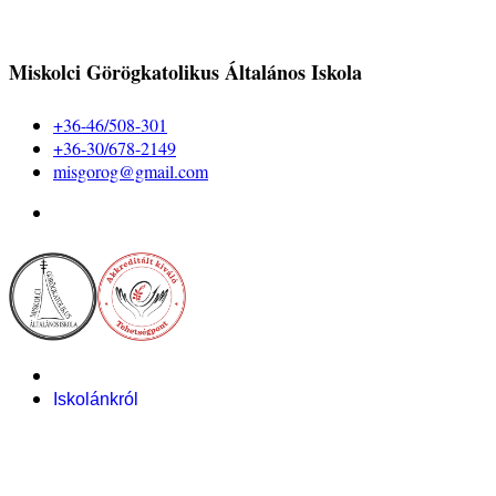
Miskolci Görögkatolikus Általános Iskola
+36-46/508-301
+36-30/678-2149
misgorog@gmail.com
Iskolánkról
Alapítvány
Bemutatkozás
Pályázataink
Dokumentumok