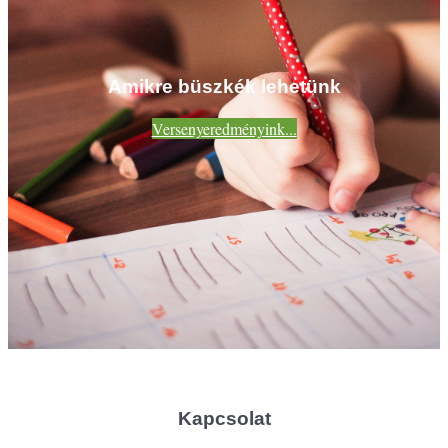
Amikre büszkék lehetünk
Versenyeredményink...
Kapcsolat