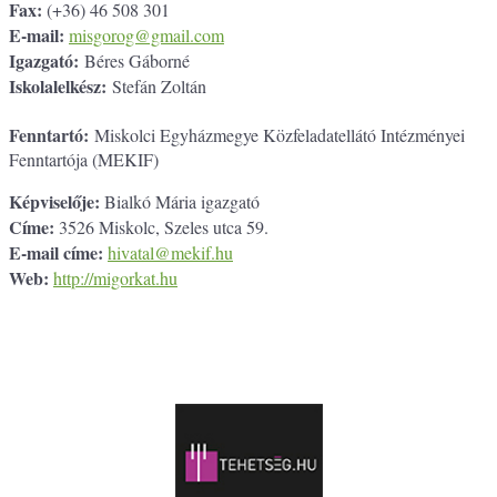
Fax:
(+36) 46 508 301
E-mail:
misgorog@gmail.com
Igazgató:
Béres Gáborné
Iskolalelkész:
Stefán Zoltán
Fenntartó:
Miskolci Egyházmegye Közfeladatellátó Intézményei
Fenntartója (MEKIF)
Képviselője:
Bialkó Mária igazgató
Címe:
3526 Miskolc, Szeles utca 59.
E-mail címe:
hivatal@mekif.hu
Web:
http://migorkat.hu