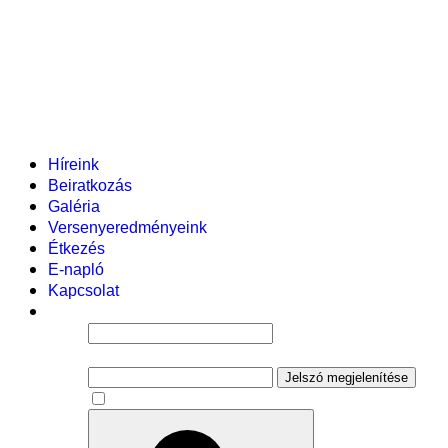
Helyi tanterv
Fenntartó
Vezetőség
Tantestület
Adminisztratív dolgozók
Gyermekvédelmi segítőink
Események
Híreink
Beiratkozás
Galéria
Versenyeredményeink
Étkezés
E-napló
Kapcsolat
Felhasználói név
Jelszó
Jelszó megjelenítése
Emlékezzen rám