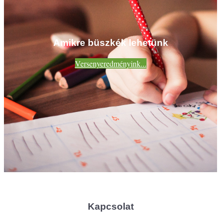
Amikre büszkék lehetünk
Versenyeredményink...
Kapcsolat