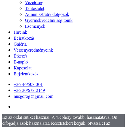
Vezetőség
Tantestület
Adminisztratív dolgozók
Gyermekvédelmi segítőink
Események
Híreink
Beiratkozás
Galéria
Versenyeredményeink
Étkezés
E-napló
Kapcsolat
Bejelentkezés
+36-46/508-301
+36-30/678-2149
misgorog@gmail.com
Ez az oldal sütiket használ. A webhely további használatával Ön
elfogadja azok használatát. Részletekért kérjük, olvassa el az