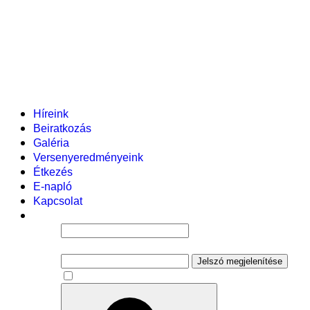
Helyi tanterv
Fenntartó
Vezetőség
Tantestület
Adminisztratív dolgozók
Gyermekvédelmi segítőink
Események
Híreink
Beiratkozás
Galéria
Versenyeredményeink
Étkezés
E-napló
Kapcsolat
Felhasználói név
Jelszó
Jelszó megjelenítése
Emlékezzen rám