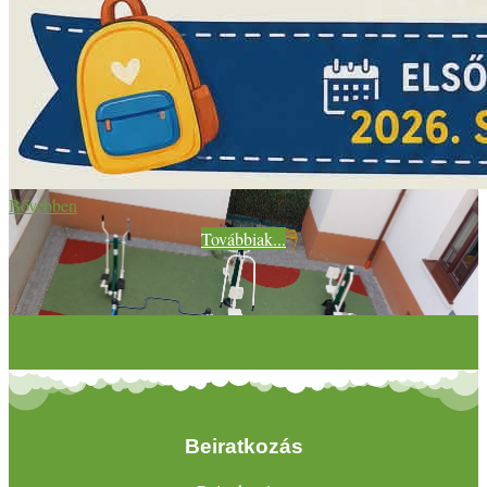
Bővebben
Továbbiak...
Beiratkozás