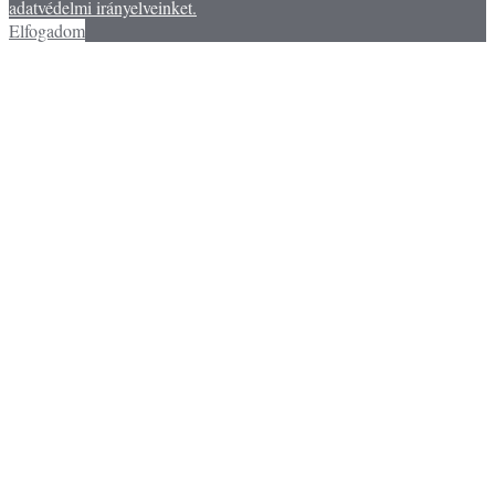
adatvédelmi irányelveinket.
Elfogadom