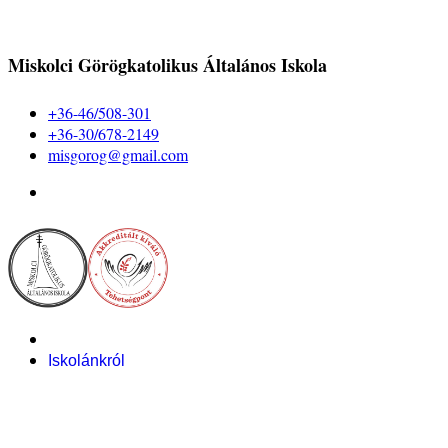
Miskolci Görögkatolikus Általános Iskola
+36-46/508-301
+36-30/678-2149
misgorog@gmail.com
Iskolánkról
Alapítvány
Bemutatkozás
Pályázataink
Dokumentumok