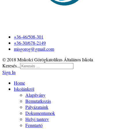
+36-46/508-301
+36-30/678-2149
misgorog@gmail.com
© 2018 Miskolci Görögkatolikus Általános Iskola
Keresés...
Sign In
Home
Iskolánkról
Alapítvány
Bemutatkozás
Pályázataink
Dokumentumok
Helyi tanterv
Fenntartó