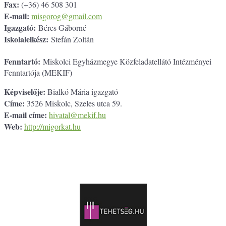
Fax:
(+36) 46 508 301
E-mail:
misgorog@gmail.com
Igazgató:
Béres Gáborné
Iskolalelkész:
Stefán Zoltán
Fenntartó:
Miskolci Egyházmegye Közfeladatellátó Intézményei
Fenntartója (MEKIF)
Képviselője:
Bialkó Mária igazgató
Címe:
3526 Miskolc, Szeles utca 59.
E-mail címe:
hivatal@mekif.hu
Web:
http://migorkat.hu