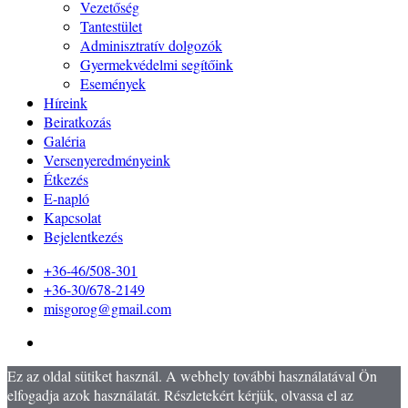
Vezetőség
Tantestület
Adminisztratív dolgozók
Gyermekvédelmi segítőink
Események
Híreink
Beiratkozás
Galéria
Versenyeredményeink
Étkezés
E-napló
Kapcsolat
Bejelentkezés
+36-46/508-301
+36-30/678-2149
misgorog@gmail.com
Ez az oldal sütiket használ. A webhely további használatával Ön
elfogadja azok használatát. Részletekért kérjük, olvassa el az