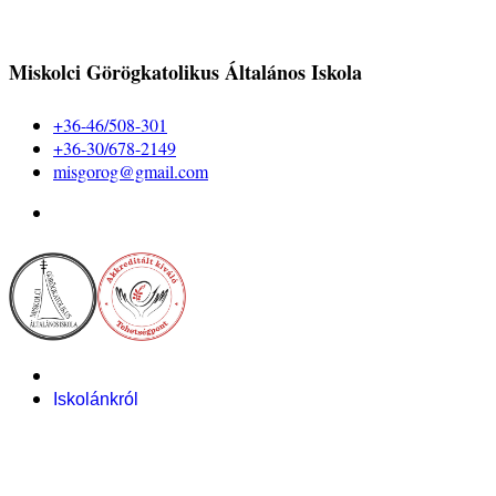
Miskolci Görögkatolikus Általános Iskola
+36-46/508-301
+36-30/678-2149
misgorog@gmail.com
Iskolánkról
Alapítvány
Bemutatkozás
Pályázataink
Dokumentumok