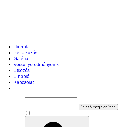
Helyi tanterv
Fenntartó
Vezetőség
Tantestület
Adminisztratív dolgozók
Gyermekvédelmi segítőink
Események
Híreink
Beiratkozás
Galéria
Versenyeredményeink
Étkezés
E-napló
Kapcsolat
Felhasználói név
Jelszó
Jelszó megjelenítése
Emlékezzen rám