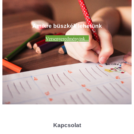
Amikre büszkék lehetünk
Versenyeredményink...
Kapcsolat