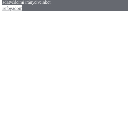
adatvédelmi irányelveinket.
Elfogadom