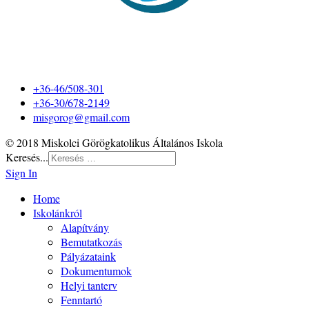
+36-46/508-301
+36-30/678-2149
misgorog@gmail.com
© 2018 Miskolci Görögkatolikus Általános Iskola
Keresés...
Sign In
Home
Iskolánkról
Alapítvány
Bemutatkozás
Pályázataink
Dokumentumok
Helyi tanterv
Fenntartó