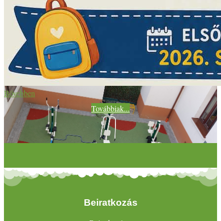
Bővebben
Továbbiak...
Beiratkozás