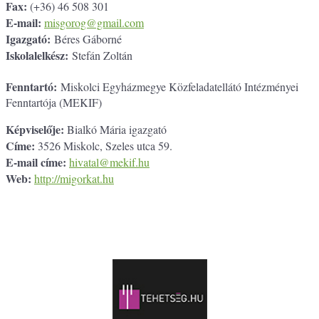
Fax:
(+36) 46 508 301
E-mail:
misgorog@gmail.com
Igazgató:
Béres Gáborné
Iskolalelkész:
Stefán Zoltán
Fenntartó:
Miskolci Egyházmegye Közfeladatellátó Intézményei
Fenntartója (MEKIF)
Képviselője:
Bialkó Mária igazgató
Címe:
3526 Miskolc, Szeles utca 59.
E-mail címe:
hivatal@mekif.hu
Web:
http://migorkat.hu