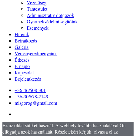
Vezetőség
Tantestület
Adminisztratív dolgozók
Gyermekvédelmi segítőink
Események
Híreink
Beiratkozás
Galéria
Versenyeredményeink
Étkezés
E-napló
Kapcsolat
Bejelentkezés
+36-46/508-301
+36-30/678-2149
misgorog@gmail.com
Ez az oldal sütiket használ. A webhely további használatával Ön
elfogadja azok használatát. Részletekért kérjük, olvassa el az