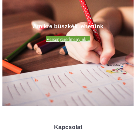
Amikre büszkék lehetünk
Versenyeredményink...
Kapcsolat