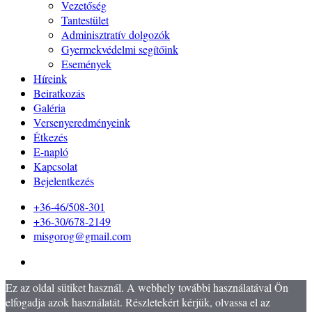
Vezetőség
Tantestület
Adminisztratív dolgozók
Gyermekvédelmi segítőink
Események
Híreink
Beiratkozás
Galéria
Versenyeredményeink
Étkezés
E-napló
Kapcsolat
Bejelentkezés
+36-46/508-301
+36-30/678-2149
misgorog@gmail.com
Ez az oldal sütiket használ. A webhely további használatával Ön
elfogadja azok használatát. Részletekért kérjük, olvassa el az