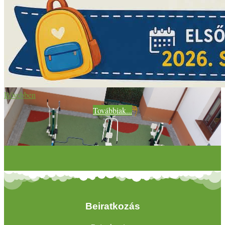
Bővebben
Továbbiak...
Beiratkozás