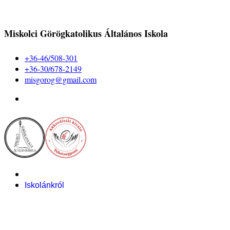
Miskolci Görögkatolikus Általános Iskola
+36-46/508-301
+36-30/678-2149
misgorog@gmail.com
Iskolánkról
Alapítvány
Bemutatkozás
Pályázataink
Dokumentumok