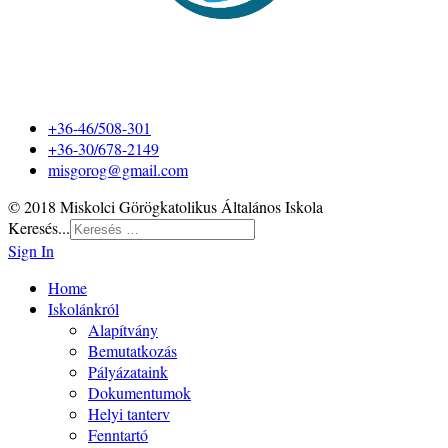
+36-46/508-301
+36-30/678-2149
misgorog@gmail.com
© 2018 Miskolci Görögkatolikus Általános Iskola
Keresés...
Sign In
Home
Iskolánkról
Alapítvány
Bemutatkozás
Pályázataink
Dokumentumok
Helyi tanterv
Fenntartó