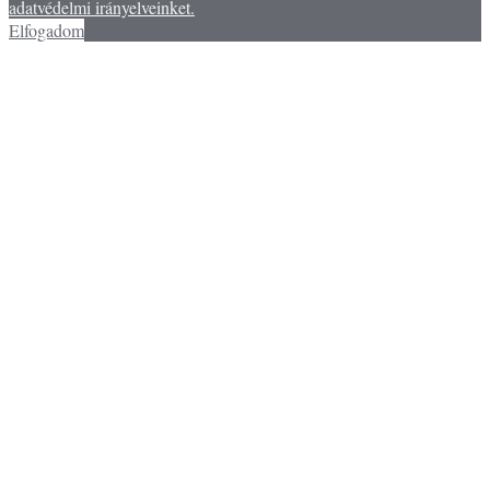
adatvédelmi irányelveinket.
Elfogadom