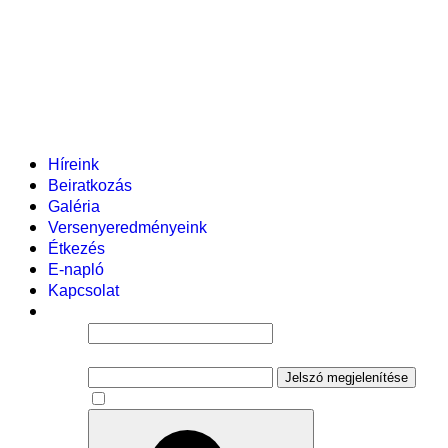
Helyi tanterv
Fenntartó
Vezetőség
Tantestület
Adminisztratív dolgozók
Gyermekvédelmi segítőink
Események
Híreink
Beiratkozás
Galéria
Versenyeredményeink
Étkezés
E-napló
Kapcsolat
Felhasználói név
Jelszó
Jelszó megjelenítése
Emlékezzen rám