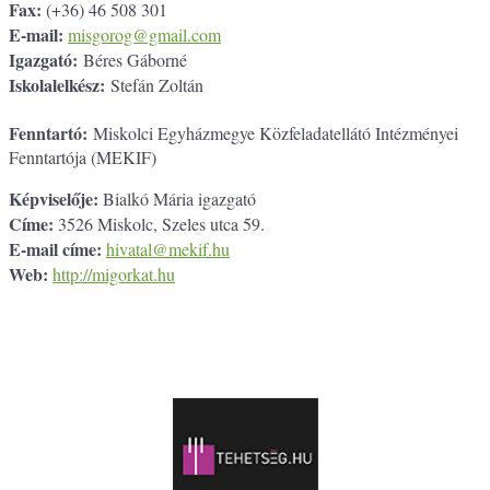
Fax:
(+36) 46 508 301
E-mail:
misgorog@gmail.com
Igazgató:
Béres Gáborné
Iskolalelkész:
Stefán Zoltán
Fenntartó:
Miskolci Egyházmegye Közfeladatellátó Intézményei
Fenntartója (MEKIF)
Képviselője:
Bialkó Mária igazgató
Címe:
3526 Miskolc, Szeles utca 59.
E-mail címe:
hivatal@mekif.hu
Web:
http://migorkat.hu