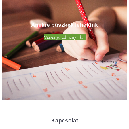
Amikre büszkék lehetünk
Versenyeredményink...
Kapcsolat