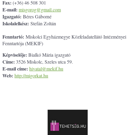
Fax:
(+36) 46 508 301
E-mail:
misgorog@gmail.com
Igazgató:
Béres Gáborné
Iskolalelkész:
Stefán Zoltán
Fenntartó:
Miskolci Egyházmegye Közfeladatellátó Intézményei
Fenntartója (MEKIF)
Képviselője:
Bialkó Mária igazgató
Címe:
3526 Miskolc, Szeles utca 59.
E-mail címe:
hivatal@mekif.hu
Web:
http://migorkat.hu