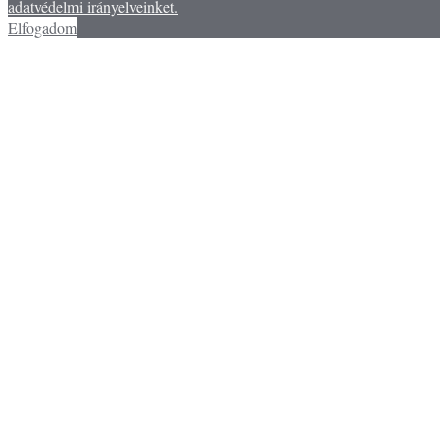
adatvédelmi irányelveinket.
Elfogadom