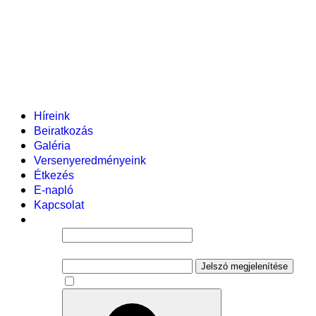
Helyi tanterv
Fenntartó
Vezetőség
Tantestület
Adminisztratív dolgozók
Gyermekvédelmi segítőink
Események
Híreink
Beiratkozás
Galéria
Versenyeredményeink
Étkezés
E-napló
Kapcsolat
Felhasználói név
Jelszó
Jelszó megjelenítése
Emlékezzen rám