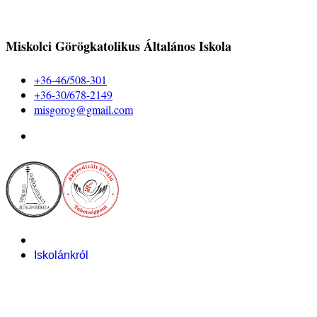
Miskolci Görögkatolikus Általános Iskola
+36-46/508-301
+36-30/678-2149
misgorog@gmail.com
Iskolánkról
Alapítvány
Bemutatkozás
Pályázataink
Dokumentumok