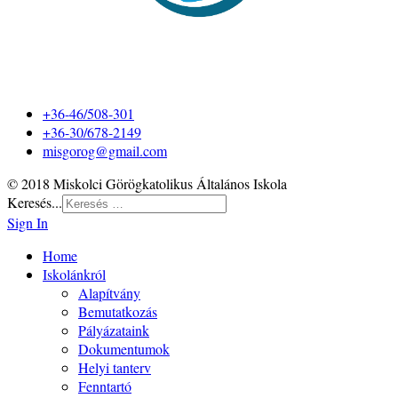
+36-46/508-301
+36-30/678-2149
misgorog@gmail.com
© 2018 Miskolci Görögkatolikus Általános Iskola
Keresés...
Sign In
Home
Iskolánkról
Alapítvány
Bemutatkozás
Pályázataink
Dokumentumok
Helyi tanterv
Fenntartó