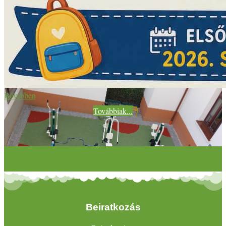
Bővebben
Továbbiak...
Beiratkozás