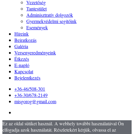
Vezetőség
Tantestület
Adminisztratív dolgozók
Gyermekvédelmi segítőink
Események
Híreink
Beiratkozás
Galéria
Versenyeredményeink
Étkezés
E-napló
Kapcsolat
Bejelentkezés
+36-46/508-301
+36-30/678-2149
misgorog@gmail.com
Ez az oldal sütiket használ. A webhely további használatával Ön
elfogadja azok használatát. Részletekért kérjük, olvassa el az